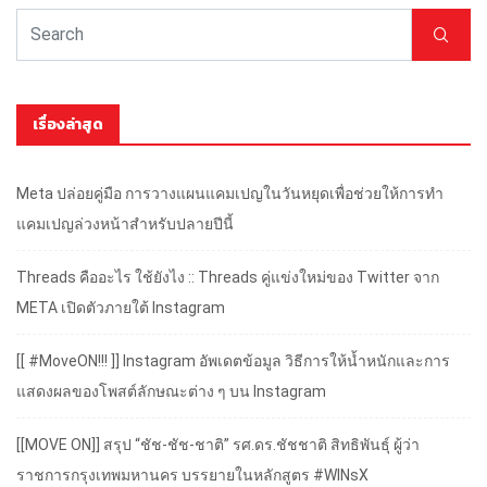
เรื่องล่าสุด
Meta ปล่อยคู่มือ การวางแผนแคมเปญในวันหยุดเพื่อช่วยให้การทำ
แคมเปญล่วงหน้าสำหรับปลายปีนี้
Threads คืออะไร ใช้ยังไง :: Threads คู่แข่งใหม่ของ Twitter จาก
META เปิดตัวภายใต้ Instagram
[[ #MoveON!!! ]] Instagram อัพเดตข้อมูล วิธีการให้น้ำหนักและการ
แสดงผลของโพสต์ลักษณะต่าง ๆ บน Instagram
[[MOVE ON]] สรุป “ชัช-ชัช-ชาติ” รศ.ดร.ชัชชาติ สิทธิพันธุ์ ผู้ว่า
ราชการกรุงเทพมหานคร บรรยายในหลักสูตร #WINsX