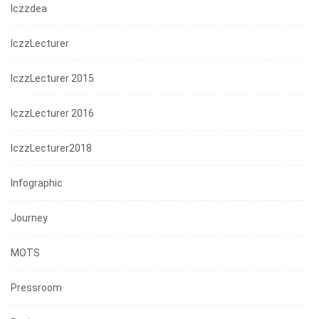
Iczzdea
IczzLecturer
IczzLecturer 2015
IczzLecturer 2016
IczzLecturer2018
Infographic
Journey
MOTS
Pressroom