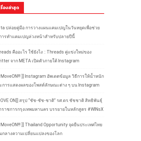
เรื่องล่าสุด
ta ปล่อยคู่มือ การวางแผนแคมเปญในวันหยุดเพื่อช่วย
้การทำแคมเปญล่วงหน้าสำหรับปลายปีนี้
eads คืออะไร ใช้ยังไง :: Threads คู่แข่งใหม่ของ
itter จาก META เปิดตัวภายใต้ Instagram
#MoveON!!! ]] Instagram อัพเดตข้อมูล วิธีการให้น้ำหนัก
ะการแสดงผลของโพสต์ลักษณะต่าง ๆ บน Instagram
OVE ON]] สรุป “ชัช-ชัช-ชาติ” รศ.ดร.ชัชชาติ สิทธิพันธุ์
้ว่าราชการกรุงเทพมหานคร บรรยายในหลักสูตร #WINsX
 #MoveON!!! ]] Thailand Opportunity จุดยืนประเทศไทย
ามกลางความเปลี่ยนแปลงของโลก