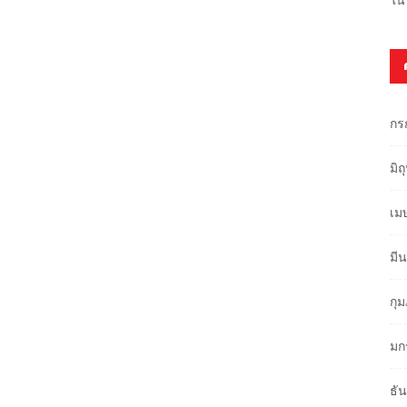
กร
มิ
เม
มี
กุ
มก
ธั