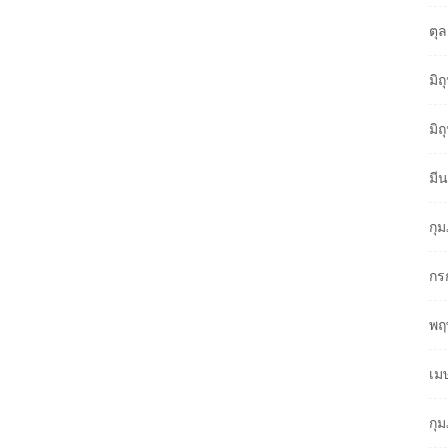
ตุ
มิ
มิ
มี
กุ
กร
พฤ
เม
กุ