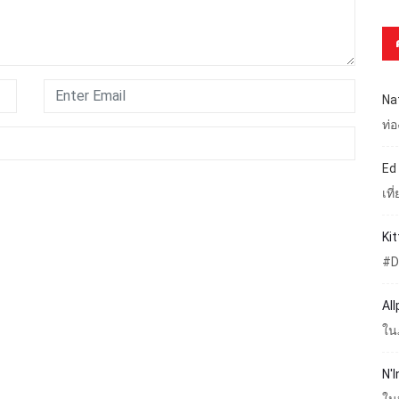
Na
ท่
Ed
เท
Ki
#D
Al
ใน
N'I
ใน