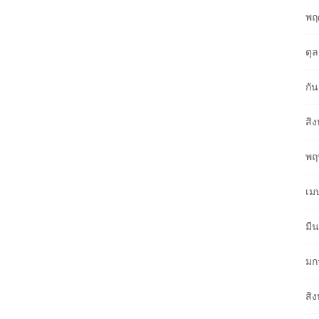
พฤ
ตุ
กั
สิ
พฤ
เม
มี
มก
สิ