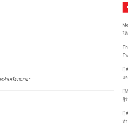
Me
ให
Thr
Tw
[[ 
แล
ถูกทำเครื่องหมาย
*
[[M
ผู
[[
ท่