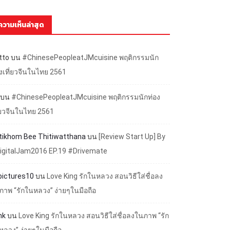
ความเห็นล่าสุด
tto
บน
#ChinesePeopleatJMcuisine พฤติกรรมนัก
องเที่ยวจีนในไทย 2561
บน
#ChinesePeopleatJMcuisine พฤติกรรมนักท่อง
ี่ยวจีนในไทย 2561
ttikhom Bee Thitiwatthana
บน
[Review Start Up] By
igitalJam2016 EP.19 #Drivemate
lpictures10
บน
Love King รักในหลวง สอนวิธีใส่ชื่อลง
ภาพ “รักในหลวง” ง่ายๆในมือถือ
nk
บน
Love King รักในหลวง สอนวิธีใส่ชื่อลงในภาพ “รัก
หลวง” ง่ายๆในมือถือ