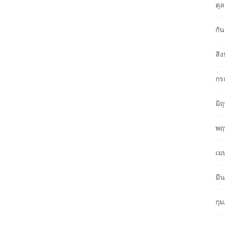
ตุ
กั
สิ
กร
มิ
พฤ
เม
มี
กุ