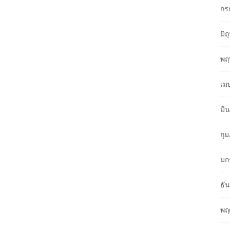
กร
มิ
พฤ
เม
มี
กุ
มก
ธั
พฤ