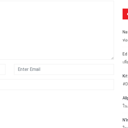
Na
ท่
Ed
เท
Ki
#D
Al
ใน
N'I
ใน