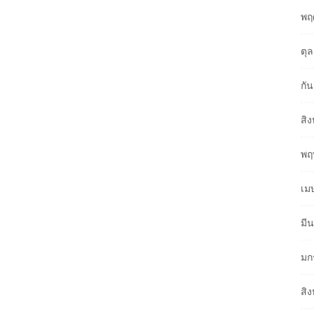
พฤ
ตุ
กั
สิ
พฤ
เม
มี
มก
สิ