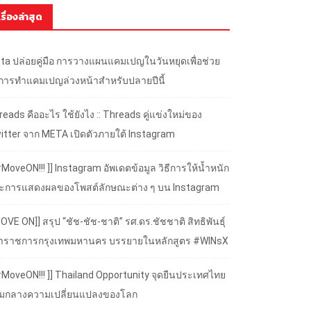
เรื่องล่าสุด
ta ปล่อยคู่มือ การวางแผนแคมเปญในวันหยุดเพื่อช่วย
้การทำแคมเปญล่วงหน้าสำหรับปลายปีนี้
eads คืออะไร ใช้ยังไง :: Threads คู่แข่งใหม่ของ
itter จาก META เปิดตัวภายใต้ Instagram
#MoveON!!! ]] Instagram อัพเดตข้อมูล วิธีการให้น้ำหนัก
ะการแสดงผลของโพสต์ลักษณะต่าง ๆ บน Instagram
OVE ON]] สรุป “ชัช-ชัช-ชาติ” รศ.ดร.ชัชชาติ สิทธิพันธุ์
้ว่าราชการกรุงเทพมหานคร บรรยายในหลักสูตร #WINsX
 #MoveON!!! ]] Thailand Opportunity จุดยืนประเทศไทย
ามกลางความเปลี่ยนแปลงของโลก