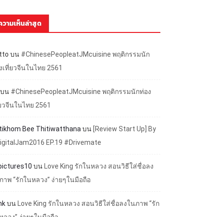
ความเห็นล่าสุด
tto
บน
#ChinesePeopleatJMcuisine พฤติกรรมนัก
องเที่ยวจีนในไทย 2561
บน
#ChinesePeopleatJMcuisine พฤติกรรมนักท่อง
ี่ยวจีนในไทย 2561
ttikhom Bee Thitiwatthana
บน
[Review Start Up] By
igitalJam2016 EP.19 #Drivemate
lpictures10
บน
Love King รักในหลวง สอนวิธีใส่ชื่อลง
ภาพ “รักในหลวง” ง่ายๆในมือถือ
nk
บน
Love King รักในหลวง สอนวิธีใส่ชื่อลงในภาพ “รัก
หลวง” ง่ายๆในมือถือ