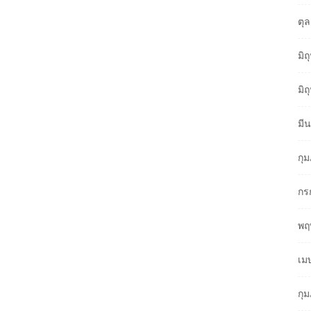
ตุ
มิ
มิ
มี
กุ
กร
พฤ
เม
กุ