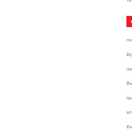
กร
มิ
เม
มี
กุ
มก
ธั