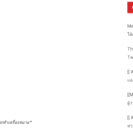
Me
ให
Thr
Tw
[[ 
แล
[[M
ผู
[[
ถูกทำเครื่องหมาย
*
ท่