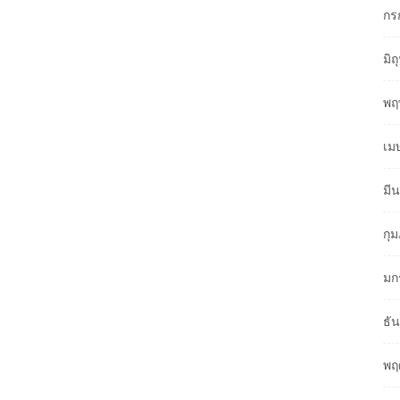
กร
มิ
พฤ
เม
มี
กุ
มก
ธั
พฤ