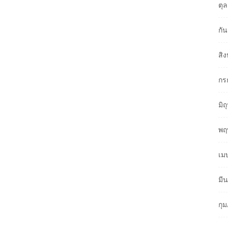
ตุ
กั
สิ
กร
มิ
พฤ
เม
มี
กุ