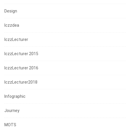
Design
Iczzdea
IczzLecturer
IczzLecturer 2015
IczzLecturer 2016
IczzLecturer2018
Infographic
Journey
MOTS