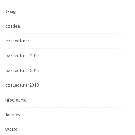
Design
Iczzdea
IczzLecturer
IczzLecturer 2015
IczzLecturer 2016
IczzLecturer2018
Infographic
Journey
MOTS