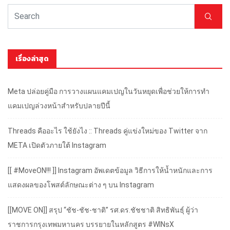
เรื่องล่าสุด
Meta ปล่อยคู่มือ การวางแผนแคมเปญในวันหยุดเพื่อช่วยให้การทำ
แคมเปญล่วงหน้าสำหรับปลายปีนี้
Threads คืออะไร ใช้ยังไง :: Threads คู่แข่งใหม่ของ Twitter จาก
META เปิดตัวภายใต้ Instagram
[[ #MoveON!!! ]] Instagram อัพเดตข้อมูล วิธีการให้น้ำหนักและการ
แสดงผลของโพสต์ลักษณะต่าง ๆ บน Instagram
[[MOVE ON]] สรุป “ชัช-ชัช-ชาติ” รศ.ดร.ชัชชาติ สิทธิพันธุ์ ผู้ว่า
ราชการกรุงเทพมหานคร บรรยายในหลักสูตร #WINsX