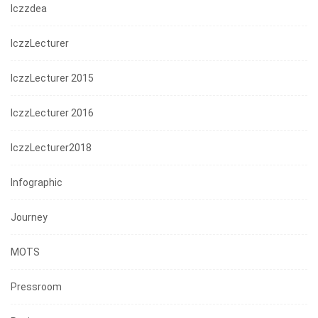
Iczzdea
IczzLecturer
IczzLecturer 2015
IczzLecturer 2016
IczzLecturer2018
Infographic
Journey
MOTS
Pressroom