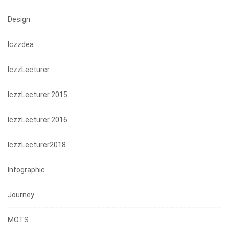
Design
Iczzdea
IczzLecturer
IczzLecturer 2015
IczzLecturer 2016
IczzLecturer2018
Infographic
Journey
MOTS