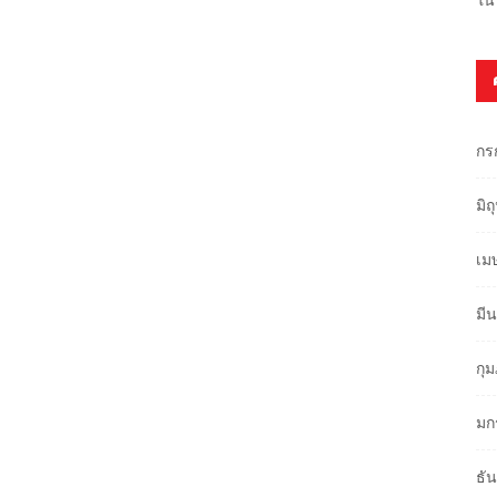
กร
มิ
เม
มี
กุ
มก
ธั