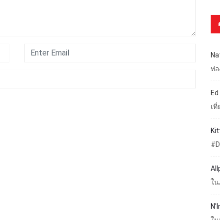
Na
ท่
Ed
เท
Ki
#D
Al
ใน
N'I
ใน