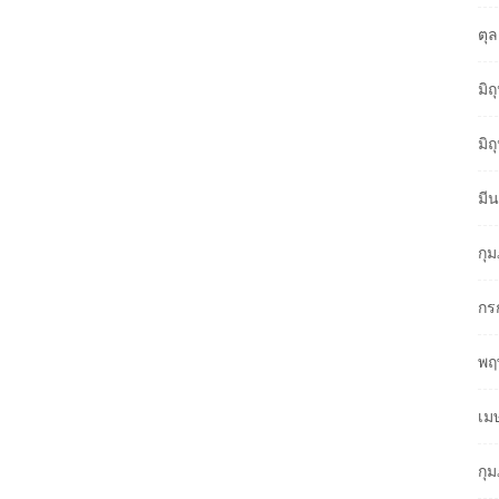
ตุ
มิ
มิ
มี
กุ
กร
พฤ
เม
กุ