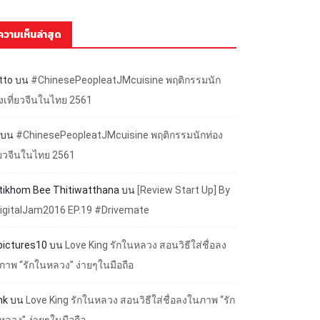
ความเห็นล่าสุด
tto
บน
#ChinesePeopleatJMcuisine พฤติกรรมนัก
องเที่ยวจีนในไทย 2561
บน
#ChinesePeopleatJMcuisine พฤติกรรมนักท่อง
ี่ยวจีนในไทย 2561
ttikhom Bee Thitiwatthana
บน
[Review Start Up] By
igitalJam2016 EP.19 #Drivemate
lpictures10
บน
Love King รักในหลวง สอนวิธีใส่ชื่อลง
ภาพ “รักในหลวง” ง่ายๆในมือถือ
nk
บน
Love King รักในหลวง สอนวิธีใส่ชื่อลงในภาพ “รัก
หลวง” ง่ายๆในมือถือ