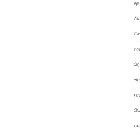
ตุ
กั
สิ
กร
มิ
พฤ
เม
มี
กุ