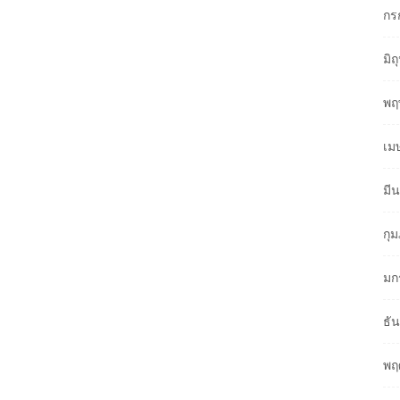
กร
มิ
พฤ
เม
มี
กุ
มก
ธั
พฤ