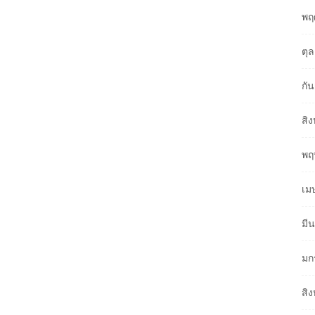
พฤ
ตุ
กั
สิ
พฤ
เม
มี
มก
สิ