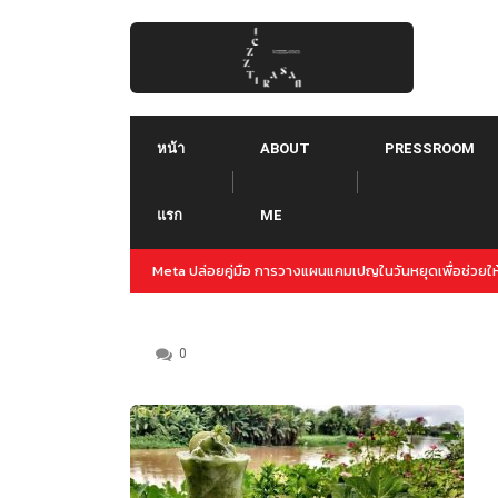
Skip
to
content
หน้า
ABOUT
PRESSROOM
แรก
ME
ปญล่วงหน้าสำหรับปลายปีนี้
Threads คืออะไร ใช้ยังไง :: Threads คู่แข่งใหม่ของ T
Instagram
0