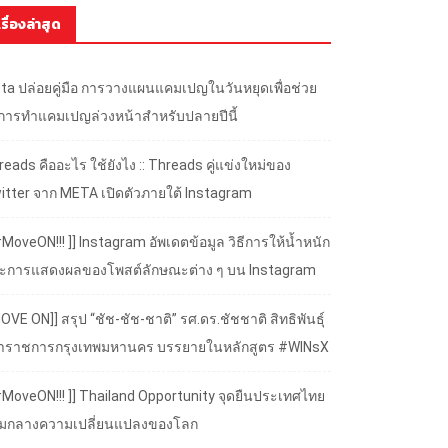
เรื่องล่าสุด
ta ปล่อยคู่มือ การวางแผนแคมเปญในวันหยุดเพื่อช่วย
้การทำแคมเปญล่วงหน้าสำหรับปลายปีนี้
eads คืออะไร ใช้ยังไง :: Threads คู่แข่งใหม่ของ
itter จาก META เปิดตัวภายใต้ Instagram
#MoveON!!! ]] Instagram อัพเดตข้อมูล วิธีการให้น้ำหนัก
ะการแสดงผลของโพสต์ลักษณะต่าง ๆ บน Instagram
OVE ON]] สรุป “ชัช-ชัช-ชาติ” รศ.ดร.ชัชชาติ สิทธิพันธุ์
้ว่าราชการกรุงเทพมหานคร บรรยายในหลักสูตร #WINsX
 #MoveON!!! ]] Thailand Opportunity จุดยืนประเทศไทย
ามกลางความเปลี่ยนแปลงของโลก