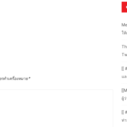
Me
ให
Thr
Tw
[[ 
แล
ถูกทำเครื่องหมาย
*
[[M
ผู
[[
ท่