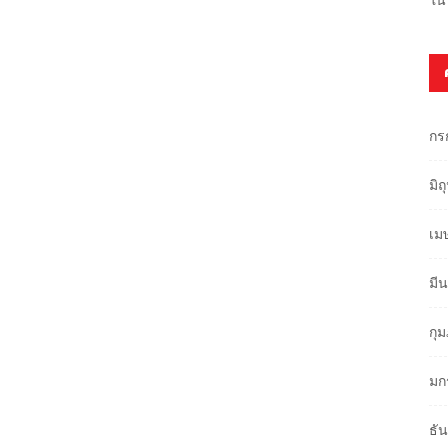
กร
มิ
เม
มี
กุ
มก
ธั