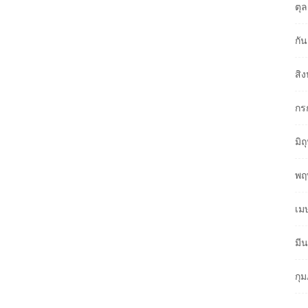
ตุ
กั
สิ
กร
มิ
พฤ
เม
มี
กุ