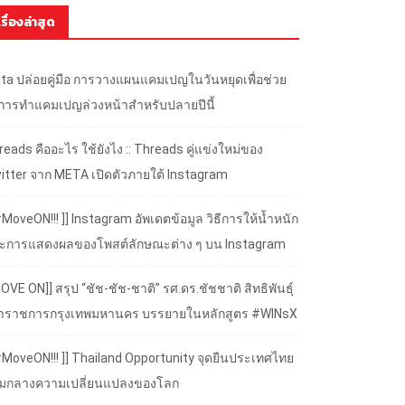
เรื่องล่าสุด
ta ปล่อยคู่มือ การวางแผนแคมเปญในวันหยุดเพื่อช่วย
้การทำแคมเปญล่วงหน้าสำหรับปลายปีนี้
eads คืออะไร ใช้ยังไง :: Threads คู่แข่งใหม่ของ
itter จาก META เปิดตัวภายใต้ Instagram
#MoveON!!! ]] Instagram อัพเดตข้อมูล วิธีการให้น้ำหนัก
ะการแสดงผลของโพสต์ลักษณะต่าง ๆ บน Instagram
OVE ON]] สรุป “ชัช-ชัช-ชาติ” รศ.ดร.ชัชชาติ สิทธิพันธุ์
้ว่าราชการกรุงเทพมหานคร บรรยายในหลักสูตร #WINsX
 #MoveON!!! ]] Thailand Opportunity จุดยืนประเทศไทย
ามกลางความเปลี่ยนแปลงของโลก