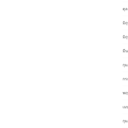
ตุ
มิ
มิ
มี
กุ
กร
พฤ
เม
กุ