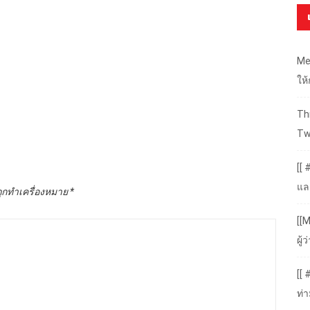
Me
ให
Thr
Tw
[[ 
แล
ถูกทำเครื่องหมาย
*
[[M
ผู
[[
ท่