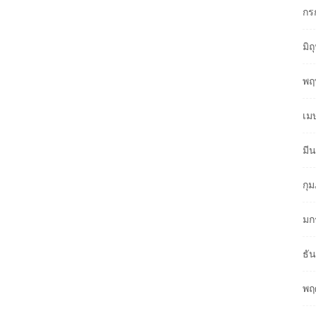
กร
มิ
พฤ
เม
มี
กุ
มก
ธั
พฤ