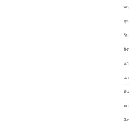
พฤ
ตุ
กั
สิ
พฤ
เม
มี
มก
สิ