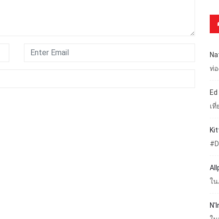
Na
ท่
Ed
เท
Ki
#D
Al
ใน
N'I
ใน