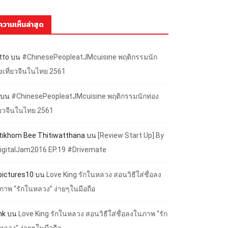
ความเห็นล่าสุด
tto
บน
#ChinesePeopleatJMcuisine พฤติกรรมนัก
องเที่ยวจีนในไทย 2561
บน
#ChinesePeopleatJMcuisine พฤติกรรมนักท่อง
ี่ยวจีนในไทย 2561
ttikhom Bee Thitiwatthana
บน
[Review Start Up] By
igitalJam2016 EP.19 #Drivemate
lpictures10
บน
Love King รักในหลวง สอนวิธีใส่ชื่อลง
ภาพ “รักในหลวง” ง่ายๆในมือถือ
nk
บน
Love King รักในหลวง สอนวิธีใส่ชื่อลงในภาพ “รัก
หลวง” ง่ายๆในมือถือ