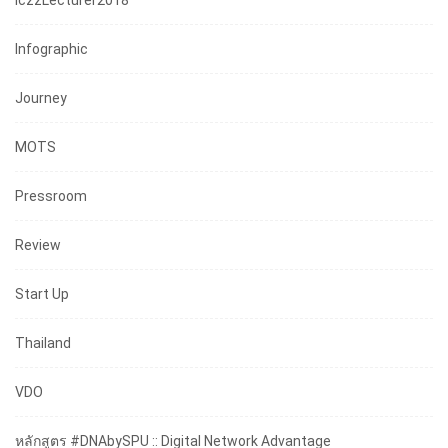
IczzLecturer2018
Infographic
Journey
MOTS
Pressroom
Review
Start Up
Thailand
VDO
หลักสูตร #DNAbySPU :: Digital Network Advantage