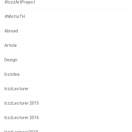
#iczzArtProject
#mottoTH
Abroad
Article
Design
Iczzdea
IczzLecturer
IczzLecturer 2015
IczzLecturer 2016