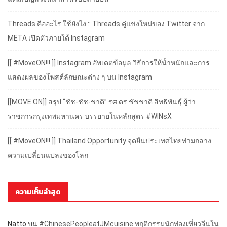
Threads คืออะไร ใช้ยังไง :: Threads คู่แข่งใหม่ของ Twitter จาก
META เปิดตัวภายใต้ Instagram
[[ #MoveON!!! ]] Instagram อัพเดตข้อมูล วิธีการให้น้ำหนักและการ
แสดงผลของโพสต์ลักษณะต่าง ๆ บน Instagram
[[MOVE ON]] สรุป “ชัช-ชัช-ชาติ” รศ.ดร.ชัชชาติ สิทธิพันธุ์ ผู้ว่า
ราชการกรุงเทพมหานคร บรรยายในหลักสูตร #WINsX
[[ #MoveON!!! ]] Thailand Opportunity จุดยืนประเทศไทยท่ามกลาง
ความเปลี่ยนแปลงของโลก
ความเห็นล่าสุด
Natto
บน
#ChinesePeopleatJMcuisine พฤติกรรมนักท่องเที่ยวจีนใน