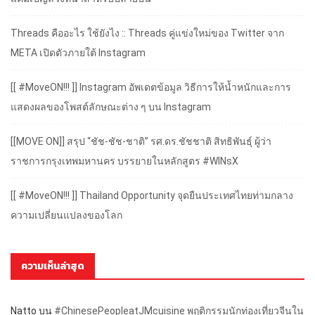
Threads คืออะไร ใช้ยังไง :: Threads คู่แข่งใหม่ของ Twitter จาก
META เปิดตัวภายใต้ Instagram
[[ #MoveON!!! ]] Instagram อัพเดตข้อมูล วิธีการให้น้ำหนักและการ
แสดงผลของโพสต์ลักษณะต่าง ๆ บน Instagram
[[MOVE ON]] สรุป “ชัช-ชัช-ชาติ” รศ.ดร.ชัชชาติ สิทธิพันธุ์ ผู้ว่า
ราชการกรุงเทพมหานคร บรรยายในหลักสูตร #WINsX
[[ #MoveON!!! ]] Thailand Opportunity จุดยืนประเทศไทยท่ามกลาง
ความเปลี่ยนแปลงของโลก
ความเห็นล่าสุด
Natto
บน
#ChinesePeopleatJMcuisine พฤติกรรมนักท่องเที่ยวจีนใน