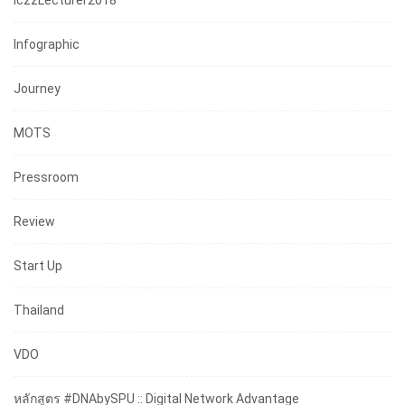
IczzLecturer2018
Infographic
Journey
MOTS
Pressroom
Review
Start Up
Thailand
VDO
หลักสูตร #DNAbySPU :: Digital Network Advantage