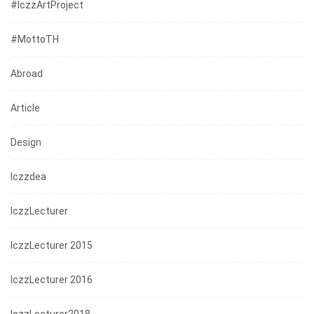
#iczzArtProject
#mottoTH
Abroad
Article
Design
Iczzdea
IczzLecturer
IczzLecturer 2015
IczzLecturer 2016