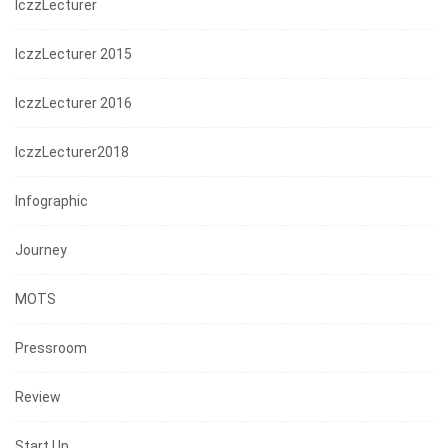
IczzLecturer
IczzLecturer 2015
IczzLecturer 2016
IczzLecturer2018
Infographic
Journey
MOTS
Pressroom
Review
Start Up