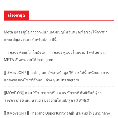
เรื่องล่าสุด
Meta ปล่อยคู่มือ การวางแผนแคมเปญในวันหยุดเพื่อช่วยให้การทำ
แคมเปญล่วงหน้าสำหรับปลายปีนี้
Threads คืออะไร ใช้ยังไง :: Threads คู่แข่งใหม่ของ Twitter จาก
META เปิดตัวภายใต้ Instagram
[[ #MoveON!!! ]] Instagram อัพเดตข้อมูล วิธีการให้น้ำหนักและการ
แสดงผลของโพสต์ลักษณะต่าง ๆ บน Instagram
[[MOVE ON]] สรุป “ชัช-ชัช-ชาติ” รศ.ดร.ชัชชาติ สิทธิพันธุ์ ผู้ว่า
ราชการกรุงเทพมหานคร บรรยายในหลักสูตร #WINsX
[[ #MoveON!!! ]] Thailand Opportunity จุดยืนประเทศไทยท่ามกลาง