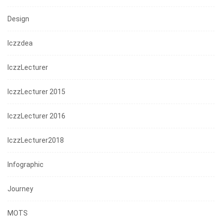
Design
Iczzdea
IczzLecturer
IczzLecturer 2015
IczzLecturer 2016
IczzLecturer2018
Infographic
Journey
MOTS