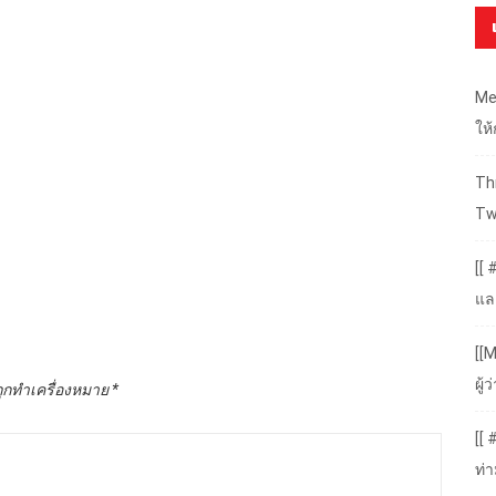
Me
ให
Thr
Tw
[[ 
แล
[[M
ผู
ถูกทำเครื่องหมาย
*
[[
ท่