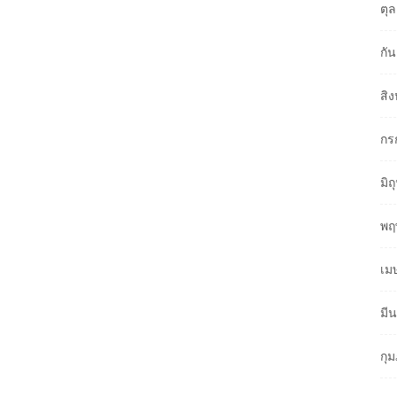
ตุ
กั
สิ
กร
มิ
พฤ
เม
มี
กุ