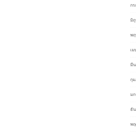
กร
มิ
พฤ
เม
มี
กุ
มก
ธั
พฤ