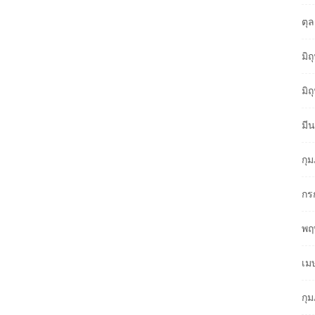
ตุ
มิ
มิ
มี
กุ
กร
พฤ
เม
กุ