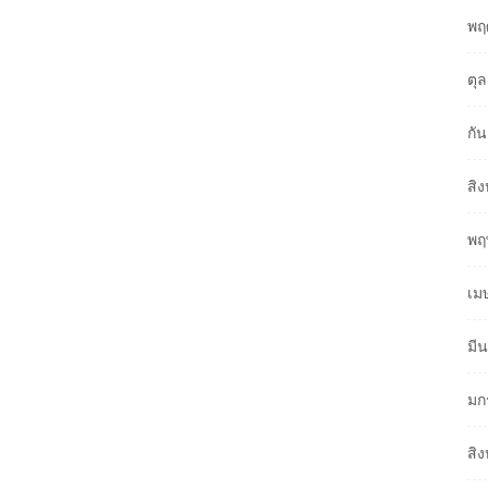
พฤ
ตุ
กั
สิ
พฤ
เม
มี
มก
สิ