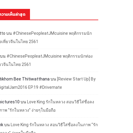
ความเห็นล่าสุด
tto
บน
#ChinesePeopleatJMcuisine พฤติกรรมนัก
องเที่ยวจีนในไทย 2561
บน
#ChinesePeopleatJMcuisine พฤติกรรมนักท่อง
ี่ยวจีนในไทย 2561
ttikhom Bee Thitiwatthana
บน
[Review Start Up] By
igitalJam2016 EP.19 #Drivemate
lpictures10
บน
Love King รักในหลวง สอนวิธีใส่ชื่อลง
ภาพ “รักในหลวง” ง่ายๆในมือถือ
nk
บน
Love King รักในหลวง สอนวิธีใส่ชื่อลงในภาพ “รัก
หลวง” ง่ายๆในมือถือ