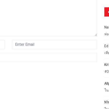
Na
ท่
Ed
เท
Ki
#D
Al
ใน
N'I
ใน