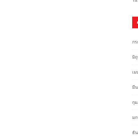
กร
มิ
เม
มี
กุ
มก
ธั