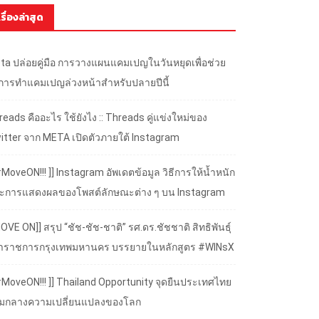
เรื่องล่าสุด
ta ปล่อยคู่มือ การวางแผนแคมเปญในวันหยุดเพื่อช่วย
้การทำแคมเปญล่วงหน้าสำหรับปลายปีนี้
eads คืออะไร ใช้ยังไง :: Threads คู่แข่งใหม่ของ
itter จาก META เปิดตัวภายใต้ Instagram
#MoveON!!! ]] Instagram อัพเดตข้อมูล วิธีการให้น้ำหนัก
ะการแสดงผลของโพสต์ลักษณะต่าง ๆ บน Instagram
OVE ON]] สรุป “ชัช-ชัช-ชาติ” รศ.ดร.ชัชชาติ สิทธิพันธุ์
้ว่าราชการกรุงเทพมหานคร บรรยายในหลักสูตร #WINsX
 #MoveON!!! ]] Thailand Opportunity จุดยืนประเทศไทย
ามกลางความเปลี่ยนแปลงของโลก