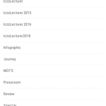
IczzLecturer
IczzLecturer 2015
IczzLecturer 2016
IczzLecturer2018
Infographic
Journey
MOTS
Pressroom
Review
Start Up