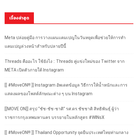
เรื่องล่าสุด
Meta ปล่อยคู่มือ การวางแผนแคมเปญในวันหยุดเพื่อช่วยให้การทำ
แคมเปญล่วงหน้าสำหรับปลายปีนี้
Threads คืออะไร ใช้ยังไง :: Threads คู่แข่งใหม่ของ Twitter จาก
META เปิดตัวภายใต้ Instagram
[[ #MoveON!!! ]] Instagram อัพเดตข้อมูล วิธีการให้น้ำหนักและการ
แสดงผลของโพสต์ลักษณะต่าง ๆ บน Instagram
[[MOVE ON]] สรุป “ชัช-ชัช-ชาติ” รศ.ดร.ชัชชาติ สิทธิพันธุ์ ผู้ว่า
ราชการกรุงเทพมหานคร บรรยายในหลักสูตร #WINsX
[[ #MoveON!!! ]] Thailand Opportunity จุดยืนประเทศไทยท่ามกลาง