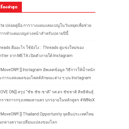
เรื่องล่าสุด
ta ปล่อยคู่มือ การวางแผนแคมเปญในวันหยุดเพื่อช่วย
้การทำแคมเปญล่วงหน้าสำหรับปลายปีนี้
eads คืออะไร ใช้ยังไง :: Threads คู่แข่งใหม่ของ
itter จาก META เปิดตัวภายใต้ Instagram
#MoveON!!! ]] Instagram อัพเดตข้อมูล วิธีการให้น้ำหนัก
ะการแสดงผลของโพสต์ลักษณะต่าง ๆ บน Instagram
OVE ON]] สรุป “ชัช-ชัช-ชาติ” รศ.ดร.ชัชชาติ สิทธิพันธุ์
้ว่าราชการกรุงเทพมหานคร บรรยายในหลักสูตร #WINsX
 #MoveON!!! ]] Thailand Opportunity จุดยืนประเทศไทย
ามกลางความเปลี่ยนแปลงของโลก