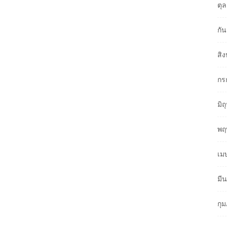
ตุ
กั
สิ
กร
มิ
พฤ
เม
มี
กุ