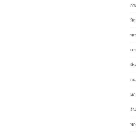
กร
มิ
พฤ
เม
มี
กุ
มก
ธั
พฤ