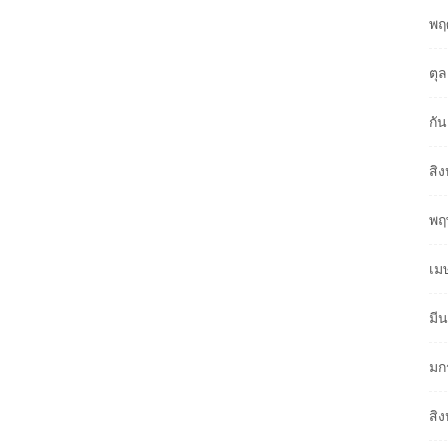
พฤ
ตุ
กั
สิ
พฤ
เม
มี
มก
สิ