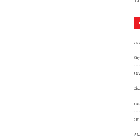
กร
มิ
เม
มี
กุ
มก
ธั