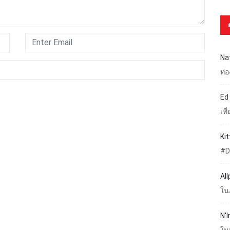
Na
ท่
Ed
เท
Ki
#D
Al
ใน
N'I
ใน