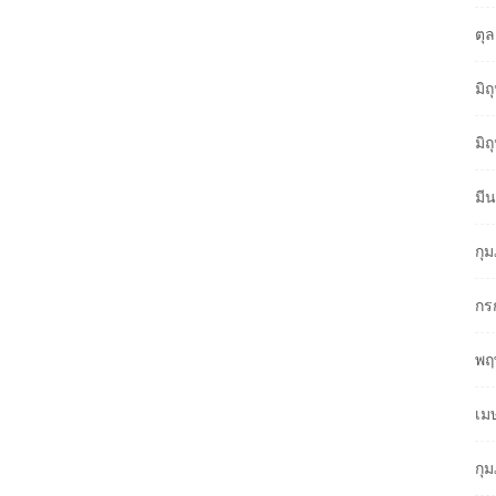
ตุ
มิ
มิ
มี
กุ
กร
พฤ
เม
กุ