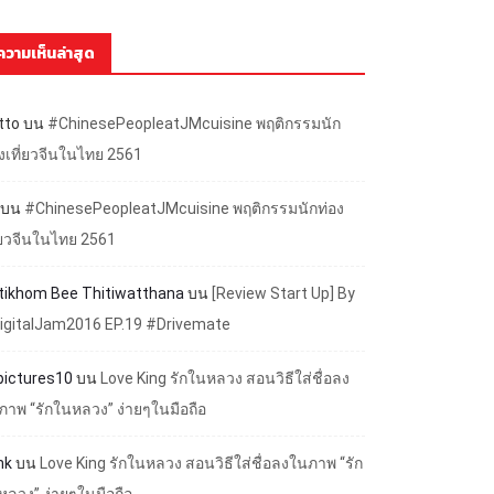
ความเห็นล่าสุด
tto
บน
#ChinesePeopleatJMcuisine พฤติกรรมนัก
องเที่ยวจีนในไทย 2561
บน
#ChinesePeopleatJMcuisine พฤติกรรมนักท่อง
ี่ยวจีนในไทย 2561
ttikhom Bee Thitiwatthana
บน
[Review Start Up] By
igitalJam2016 EP.19 #Drivemate
lpictures10
บน
Love King รักในหลวง สอนวิธีใส่ชื่อลง
ภาพ “รักในหลวง” ง่ายๆในมือถือ
nk
บน
Love King รักในหลวง สอนวิธีใส่ชื่อลงในภาพ “รัก
หลวง” ง่ายๆในมือถือ