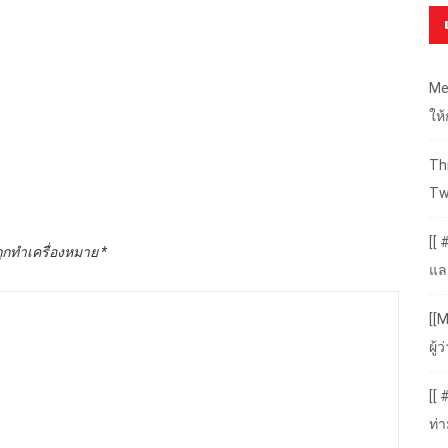
Me
ให
Thr
Tw
[[ 
ถูกทำเครื่องหมาย
*
แล
[[M
ผู
[[
ท่