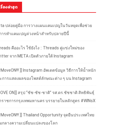
เรื่องล่าสุด
ta ปล่อยคู่มือ การวางแผนแคมเปญในวันหยุดเพื่อช่วย
้การทำแคมเปญล่วงหน้าสำหรับปลายปีนี้
eads คืออะไร ใช้ยังไง :: Threads คู่แข่งใหม่ของ
itter จาก META เปิดตัวภายใต้ Instagram
#MoveON!!! ]] Instagram อัพเดตข้อมูล วิธีการให้น้ำหนัก
ะการแสดงผลของโพสต์ลักษณะต่าง ๆ บน Instagram
OVE ON]] สรุป “ชัช-ชัช-ชาติ” รศ.ดร.ชัชชาติ สิทธิพันธุ์
้ว่าราชการกรุงเทพมหานคร บรรยายในหลักสูตร #WINsX
 #MoveON!!! ]] Thailand Opportunity จุดยืนประเทศไทย
ามกลางความเปลี่ยนแปลงของโลก