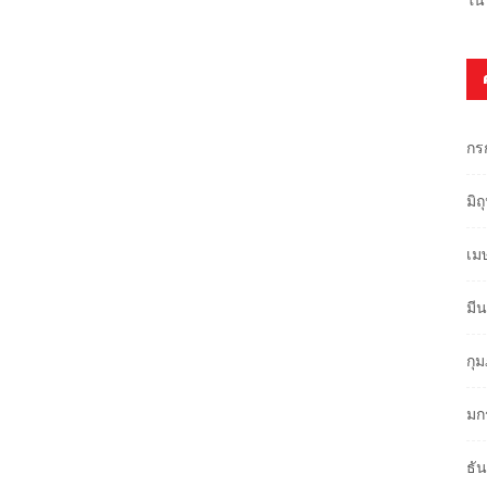
กร
มิ
เม
มี
กุ
มก
ธั