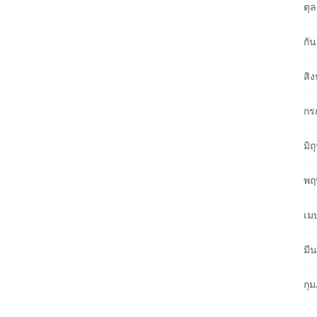
ตุ
กั
สิ
กร
มิ
พฤ
เม
มี
กุ