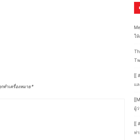
Me
ให
Thr
Tw
[[ 
แล
ถูกทำเครื่องหมาย
*
[[M
ผู
[[
ท่