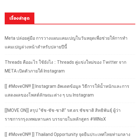
เรื่องล่าสุด
Meta ปล่อยคู่มือ การวางแผนแคมเปญในวันหยุดเพื่อช่วยให้การทำ
แคมเปญล่วงหน้าสำหรับปลายปีนี้
Threads คืออะไร ใช้ยังไง :: Threads คู่แข่งใหม่ของ Twitter จาก
META เปิดตัวภายใต้ Instagram
[[ #MoveON!!! ]] Instagram อัพเดตข้อมูล วิธีการให้น้ำหนักและการ
แสดงผลของโพสต์ลักษณะต่าง ๆ บน Instagram
[[MOVE ON]] สรุป “ชัช-ชัช-ชาติ” รศ.ดร.ชัชชาติ สิทธิพันธุ์ ผู้ว่า
ราชการกรุงเทพมหานคร บรรยายในหลักสูตร #WINsX
[[ #MoveON!!! ]] Thailand Opportunity จุดยืนประเทศไทยท่ามกลาง