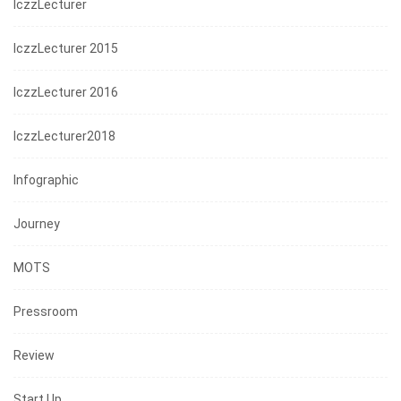
IczzLecturer
IczzLecturer 2015
IczzLecturer 2016
IczzLecturer2018
Infographic
Journey
MOTS
Pressroom
Review
Start Up