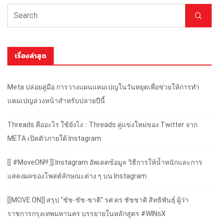
เรื่องล่าสุด
Meta ปล่อยคู่มือ การวางแผนแคมเปญในวันหยุดเพื่อช่วยให้การทำ
แคมเปญล่วงหน้าสำหรับปลายปีนี้
Threads คืออะไร ใช้ยังไง :: Threads คู่แข่งใหม่ของ Twitter จาก
META เปิดตัวภายใต้ Instagram
[[ #MoveON!!! ]] Instagram อัพเดตข้อมูล วิธีการให้น้ำหนักและการ
แสดงผลของโพสต์ลักษณะต่าง ๆ บน Instagram
[[MOVE ON]] สรุป “ชัช-ชัช-ชาติ” รศ.ดร.ชัชชาติ สิทธิพันธุ์ ผู้ว่า
ราชการกรุงเทพมหานคร บรรยายในหลักสูตร #WINsX