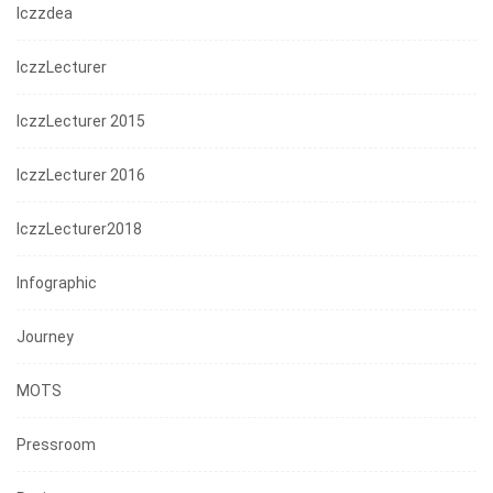
Iczzdea
IczzLecturer
IczzLecturer 2015
IczzLecturer 2016
IczzLecturer2018
Infographic
Journey
MOTS
Pressroom