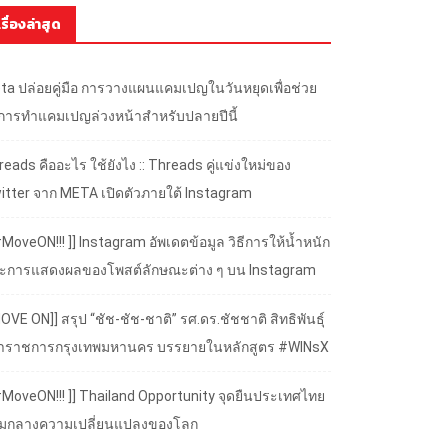
เรื่องล่าสุด
ta ปล่อยคู่มือ การวางแผนแคมเปญในวันหยุดเพื่อช่วย
้การทำแคมเปญล่วงหน้าสำหรับปลายปีนี้
eads คืออะไร ใช้ยังไง :: Threads คู่แข่งใหม่ของ
itter จาก META เปิดตัวภายใต้ Instagram
#MoveON!!! ]] Instagram อัพเดตข้อมูล วิธีการให้น้ำหนัก
ะการแสดงผลของโพสต์ลักษณะต่าง ๆ บน Instagram
OVE ON]] สรุป “ชัช-ชัช-ชาติ” รศ.ดร.ชัชชาติ สิทธิพันธุ์
้ว่าราชการกรุงเทพมหานคร บรรยายในหลักสูตร #WINsX
 #MoveON!!! ]] Thailand Opportunity จุดยืนประเทศไทย
ามกลางความเปลี่ยนแปลงของโลก