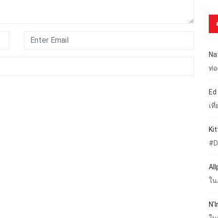
Na
ท่
Ed
เท
Ki
#D
Al
ใน
N'I
ใน