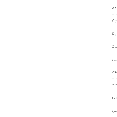
ตุ
มิ
มิ
มี
กุ
กร
พฤ
เม
กุ