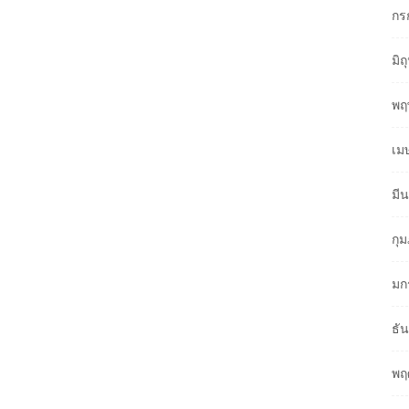
กร
มิ
พฤ
เม
มี
กุ
มก
ธั
พฤ