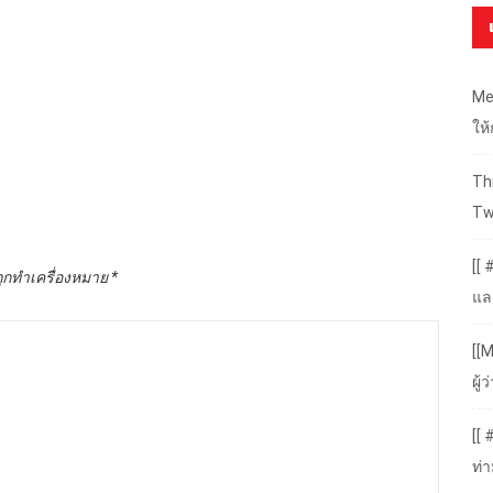
Me
ให
Thr
Tw
[[ 
ถูกทำเครื่องหมาย
*
แล
[[M
ผู
[[
ท่