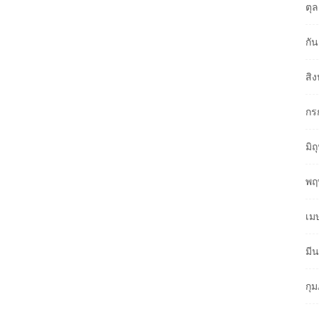
ตุ
กั
สิ
กร
มิ
พฤ
เม
มี
กุ