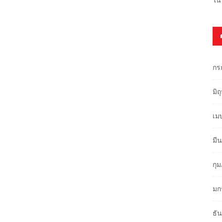
กร
มิ
เม
มี
กุ
มก
ธั