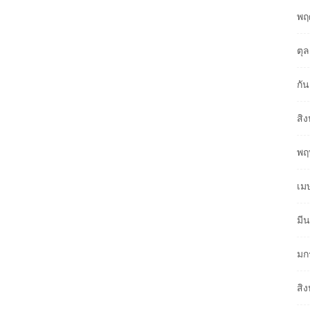
พฤ
ตุ
กั
สิ
พฤ
เม
มี
มก
สิ