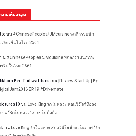
ความเห็นล่าสุด
tto
บน
#ChinesePeopleatJMcuisine พฤติกรรมนัก
องเที่ยวจีนในไทย 2561
บน
#ChinesePeopleatJMcuisine พฤติกรรมนักท่อง
ี่ยวจีนในไทย 2561
ttikhom Bee Thitiwatthana
บน
[Review Start Up] By
igitalJam2016 EP.19 #Drivemate
lpictures10
บน
Love King รักในหลวง สอนวิธีใส่ชื่อลง
ภาพ “รักในหลวง” ง่ายๆในมือถือ
nk
บน
Love King รักในหลวง สอนวิธีใส่ชื่อลงในภาพ “รัก
หลวง” ง่ายๆในมือถือ