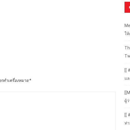
Me
ให
Thr
Tw
[[ 
แล
ถูกทำเครื่องหมาย
*
[[M
ผู
[[
ท่