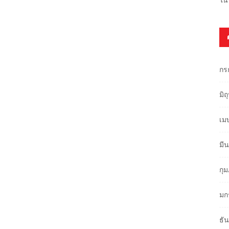
กร
มิ
เม
มี
กุ
มก
ธั