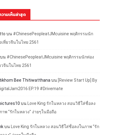
ความเห็นล่าสุด
tto
บน
#ChinesePeopleatJMcuisine พฤติกรรมนัก
องเที่ยวจีนในไทย 2561
บน
#ChinesePeopleatJMcuisine พฤติกรรมนักท่อง
ี่ยวจีนในไทย 2561
ttikhom Bee Thitiwatthana
บน
[Review Start Up] By
igitalJam2016 EP.19 #Drivemate
lpictures10
บน
Love King รักในหลวง สอนวิธีใส่ชื่อลง
ภาพ “รักในหลวง” ง่ายๆในมือถือ
nk
บน
Love King รักในหลวง สอนวิธีใส่ชื่อลงในภาพ “รัก
หลวง” ง่ายๆในมือถือ