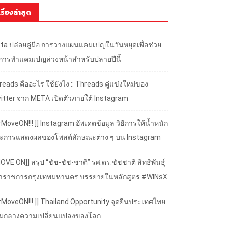
เรื่องล่าสุด
ta ปล่อยคู่มือ การวางแผนแคมเปญในวันหยุดเพื่อช่วย
้การทำแคมเปญล่วงหน้าสำหรับปลายปีนี้
eads คืออะไร ใช้ยังไง :: Threads คู่แข่งใหม่ของ
itter จาก META เปิดตัวภายใต้ Instagram
#MoveON!!! ]] Instagram อัพเดตข้อมูล วิธีการให้น้ำหนัก
ะการแสดงผลของโพสต์ลักษณะต่าง ๆ บน Instagram
OVE ON]] สรุป “ชัช-ชัช-ชาติ” รศ.ดร.ชัชชาติ สิทธิพันธุ์
้ว่าราชการกรุงเทพมหานคร บรรยายในหลักสูตร #WINsX
 #MoveON!!! ]] Thailand Opportunity จุดยืนประเทศไทย
ามกลางความเปลี่ยนแปลงของโลก