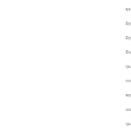
ตุ
มิ
มิ
มี
กุ
กร
พฤ
เม
กุ