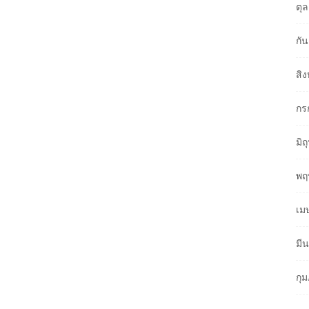
ตุ
กั
สิ
กร
มิ
พฤ
เม
มี
กุ