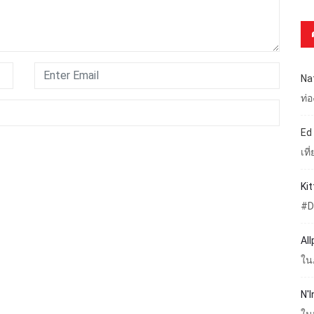
Na
ท่
Ed
เท
Ki
#D
Al
ใน
N'I
ใน