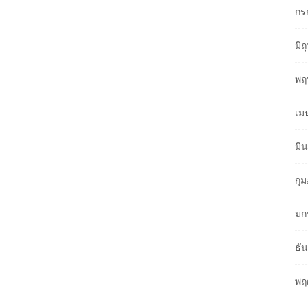
กร
มิ
พฤ
เม
มี
กุ
มก
ธั
พฤ