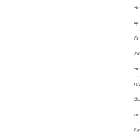
พฤ
ตุ
กั
สิ
พฤ
เม
มี
มก
สิ