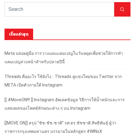
เรื่องล่าสุด
Meta ปล่อยคู่มือ การวางแผนแคมเปญในวันหยุดเพื่อช่วยให้การทำ
แคมเปญล่วงหน้าสำหรับปลายปีนี้
Threads คืออะไร ใช้ยังไง :: Threads คู่แข่งใหม่ของ Twitter จาก
META เปิดตัวภายใต้ Instagram
[[ #MoveON!!! ]] Instagram อัพเดตข้อมูล วิธีการให้น้ำหนักและการ
แสดงผลของโพสต์ลักษณะต่าง ๆ บน Instagram
[[MOVE ON]] สรุป “ชัช-ชัช-ชาติ” รศ.ดร.ชัชชาติ สิทธิพันธุ์ ผู้ว่า
ราชการกรุงเทพมหานคร บรรยายในหลักสูตร #WINsX