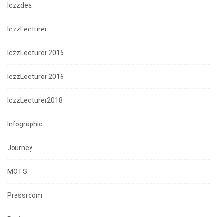
Iczzdea
IczzLecturer
IczzLecturer 2015
IczzLecturer 2016
IczzLecturer2018
Infographic
Journey
MOTS
Pressroom