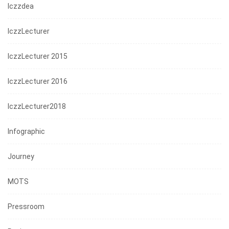
Iczzdea
IczzLecturer
IczzLecturer 2015
IczzLecturer 2016
IczzLecturer2018
Infographic
Journey
MOTS
Pressroom