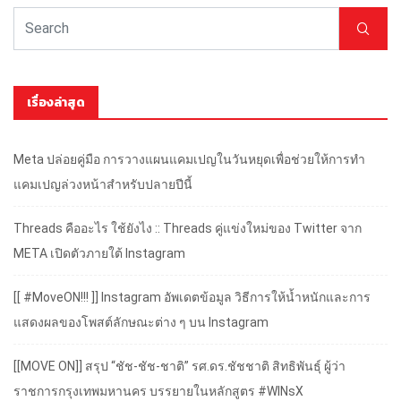
เรื่องล่าสุด
Meta ปล่อยคู่มือ การวางแผนแคมเปญในวันหยุดเพื่อช่วยให้การทำ
แคมเปญล่วงหน้าสำหรับปลายปีนี้
Threads คืออะไร ใช้ยังไง :: Threads คู่แข่งใหม่ของ Twitter จาก
META เปิดตัวภายใต้ Instagram
[[ #MoveON!!! ]] Instagram อัพเดตข้อมูล วิธีการให้น้ำหนักและการ
แสดงผลของโพสต์ลักษณะต่าง ๆ บน Instagram
[[MOVE ON]] สรุป “ชัช-ชัช-ชาติ” รศ.ดร.ชัชชาติ สิทธิพันธุ์ ผู้ว่า
ราชการกรุงเทพมหานคร บรรยายในหลักสูตร #WINsX