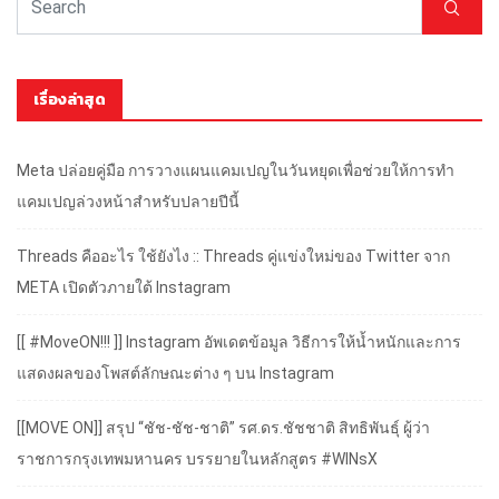
เรื่องล่าสุด
Meta ปล่อยคู่มือ การวางแผนแคมเปญในวันหยุดเพื่อช่วยให้การทำ
แคมเปญล่วงหน้าสำหรับปลายปีนี้
Threads คืออะไร ใช้ยังไง :: Threads คู่แข่งใหม่ของ Twitter จาก
META เปิดตัวภายใต้ Instagram
[[ #MoveON!!! ]] Instagram อัพเดตข้อมูล วิธีการให้น้ำหนักและการ
แสดงผลของโพสต์ลักษณะต่าง ๆ บน Instagram
[[MOVE ON]] สรุป “ชัช-ชัช-ชาติ” รศ.ดร.ชัชชาติ สิทธิพันธุ์ ผู้ว่า
ราชการกรุงเทพมหานคร บรรยายในหลักสูตร #WINsX