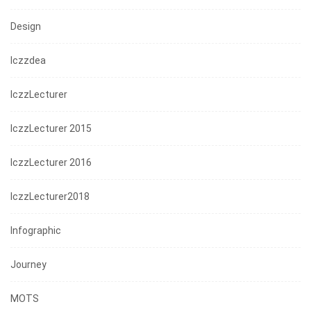
Design
Iczzdea
IczzLecturer
IczzLecturer 2015
IczzLecturer 2016
IczzLecturer2018
Infographic
Journey
MOTS