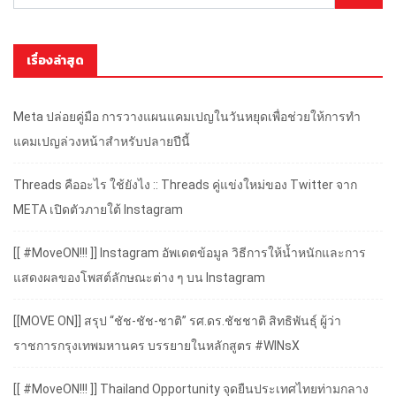
เรื่องล่าสุด
Meta ปล่อยคู่มือ การวางแผนแคมเปญในวันหยุดเพื่อช่วยให้การทำ
แคมเปญล่วงหน้าสำหรับปลายปีนี้
Threads คืออะไร ใช้ยังไง :: Threads คู่แข่งใหม่ของ Twitter จาก
META เปิดตัวภายใต้ Instagram
[[ #MoveON!!! ]] Instagram อัพเดตข้อมูล วิธีการให้น้ำหนักและการ
แสดงผลของโพสต์ลักษณะต่าง ๆ บน Instagram
[[MOVE ON]] สรุป “ชัช-ชัช-ชาติ” รศ.ดร.ชัชชาติ สิทธิพันธุ์ ผู้ว่า
ราชการกรุงเทพมหานคร บรรยายในหลักสูตร #WINsX
[[ #MoveON!!! ]] Thailand Opportunity จุดยืนประเทศไทยท่ามกลาง