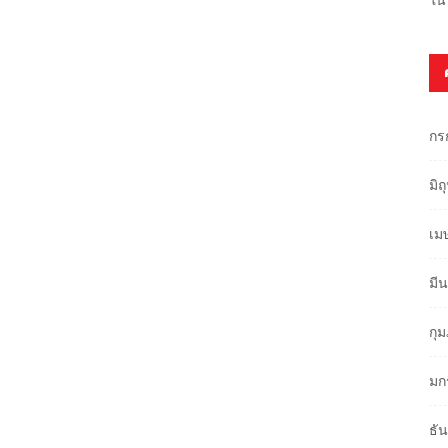
กร
มิ
เม
มี
กุ
มก
ธั