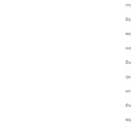
กร
มิ
พฤ
เม
มี
กุ
มก
ธั
พฤ