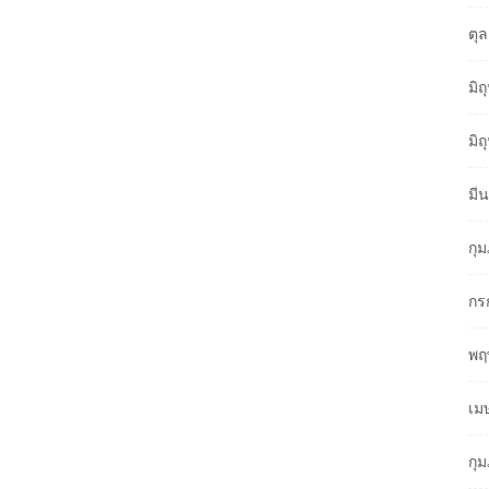
ตุ
มิ
มิ
มี
กุ
กร
พฤ
เม
กุ