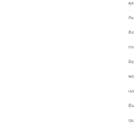
ตุ
กั
สิ
กร
มิ
พฤ
เม
มี
กุ