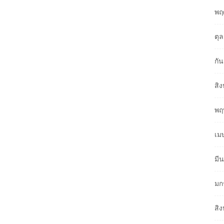
พฤ
ตุ
กั
สิ
พฤ
เม
มี
มก
สิ