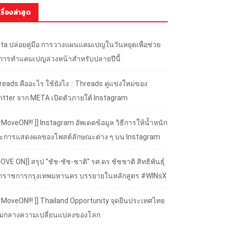
เรื่องล่าสุด
ta ปล่อยคู่มือ การวางแผนแคมเปญในวันหยุดเพื่อช่วย
้การทำแคมเปญล่วงหน้าสำหรับปลายปีนี้
eads คืออะไร ใช้ยังไง :: Threads คู่แข่งใหม่ของ
itter จาก META เปิดตัวภายใต้ Instagram
#MoveON!!! ]] Instagram อัพเดตข้อมูล วิธีการให้น้ำหนัก
ะการแสดงผลของโพสต์ลักษณะต่าง ๆ บน Instagram
OVE ON]] สรุป “ชัช-ชัช-ชาติ” รศ.ดร.ชัชชาติ สิทธิพันธุ์
้ว่าราชการกรุงเทพมหานคร บรรยายในหลักสูตร #WINsX
 #MoveON!!! ]] Thailand Opportunity จุดยืนประเทศไทย
ามกลางความเปลี่ยนแปลงของโลก