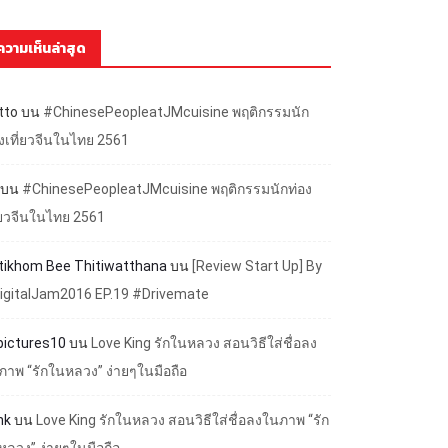
ความเห็นล่าสุด
tto
บน
#ChinesePeopleatJMcuisine พฤติกรรมนัก
องเที่ยวจีนในไทย 2561
บน
#ChinesePeopleatJMcuisine พฤติกรรมนักท่อง
ี่ยวจีนในไทย 2561
ttikhom Bee Thitiwatthana
บน
[Review Start Up] By
igitalJam2016 EP.19 #Drivemate
lpictures10
บน
Love King รักในหลวง สอนวิธีใส่ชื่อลง
ภาพ “รักในหลวง” ง่ายๆในมือถือ
nk
บน
Love King รักในหลวง สอนวิธีใส่ชื่อลงในภาพ “รัก
หลวง” ง่ายๆในมือถือ