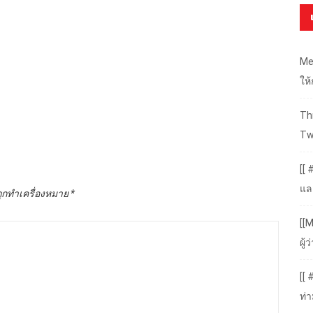
Me
ให
Thr
Tw
[[ 
แล
ถูกทำเครื่องหมาย
*
[[M
ผู
[[
ท่