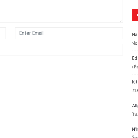
Na
ท่
Ed
เท
Ki
#D
Al
ใน
N'I
ใน