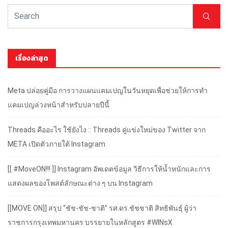
เรื่องล่าสุด
Meta ปล่อยคู่มือ การวางแผนแคมเปญในวันหยุดเพื่อช่วยให้การทำ
แคมเปญล่วงหน้าสำหรับปลายปีนี้
Threads คืออะไร ใช้ยังไง :: Threads คู่แข่งใหม่ของ Twitter จาก
META เปิดตัวภายใต้ Instagram
[[ #MoveON!!! ]] Instagram อัพเดตข้อมูล วิธีการให้น้ำหนักและการ
แสดงผลของโพสต์ลักษณะต่าง ๆ บน Instagram
[[MOVE ON]] สรุป “ชัช-ชัช-ชาติ” รศ.ดร.ชัชชาติ สิทธิพันธุ์ ผู้ว่า
ราชการกรุงเทพมหานคร บรรยายในหลักสูตร #WINsX