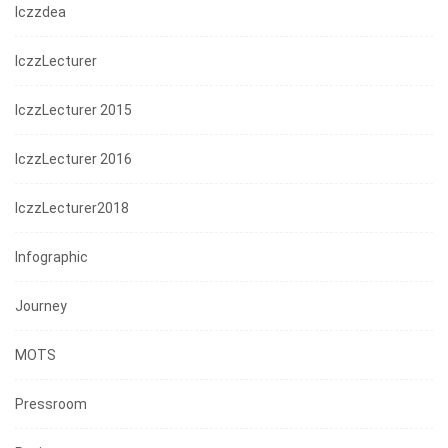
Iczzdea
IczzLecturer
IczzLecturer 2015
IczzLecturer 2016
IczzLecturer2018
Infographic
Journey
MOTS
Pressroom