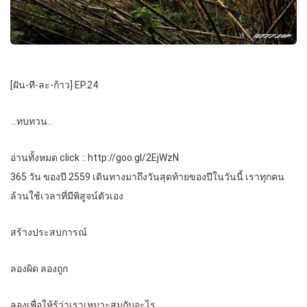
[ฝัน-ที-ละ-ก้าว] EP.24
…ทบทวน…
อ่านทั้งหมด click :: http://goo.gl/2EjWzN
365 วัน ของปี 2559 เดินทางมาถึงวันสุดท้ายของปีในวันนี้ เราทุกคน
ล้วนใช้เวลาที่มีพิสูจน์ตัวเอง
สร้างประสบการณ์
ลองผิด ลองถูก
ลองเพื่อให้รู้ว่าเราเหมาะสมกับอะไร