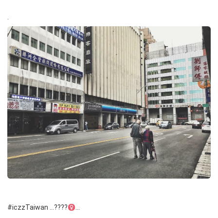
.
#iczzTaiwan …????‍
…