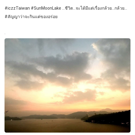
#iczzTaiwan #SunMoonLake …ชีวิต…จะได้มีแต่เรื่องกล้วย…กล้วย…
#สัญญาว่าจะกินแต่ของอร่อย
.