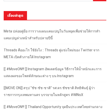
เรื่องล่าสุด
Meta ปล่อยคู่มือ การวางแผนแคมเปญในวันหยุดเพื่อช่วยให้การทำ
แคมเปญล่วงหน้าสำหรับปลายปีนี้
Threads คืออะไร ใช้ยังไง :: Threads คู่แข่งใหม่ของ Twitter จาก
META เปิดตัวภายใต้ Instagram
[[ #MoveON!!! ]] Instagram อัพเดตข้อมูล วิธีการให้น้ำหนักและการ
แสดงผลของโพสต์ลักษณะต่าง ๆ บน Instagram
[[MOVE ON]] สรุป “ชัช-ชัช-ชาติ” รศ.ดร.ชัชชาติ สิทธิพันธุ์ ผู้ว่า
ราชการกรุงเทพมหานคร บรรยายในหลักสูตร #WINsX
[[ #MoveON!!! ]] Thailand Opportunity จุดยืนประเทศไทยท่ามกลาง