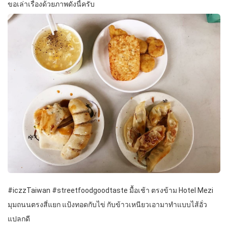
ขอเล่าเรื่องด้วยภาพดังนี้ครับ
#iczzTaiwan #streetfoodgoodtaste มื้อเช้า ตรงข้าม Hotel Mezi
มุมถนนตรงสี่แยก แป้งทอดกับไข่ กับข้าวเหนียวเอามาทำแบบไส้อั่ว
แปลกดี