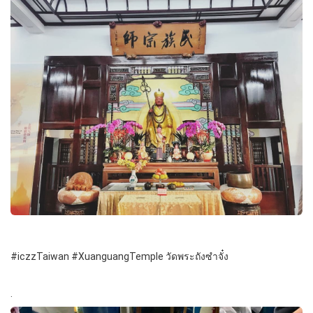
#iczzTaiwan #XuanguangTemple วัดพระถังซำจั๋ง
.