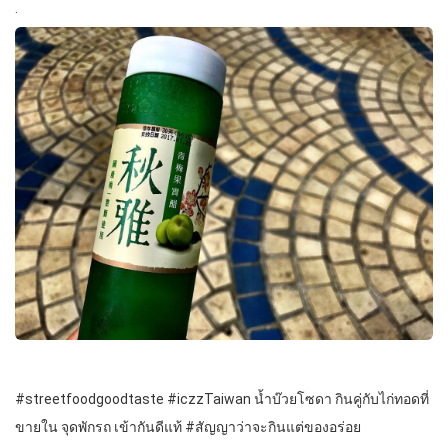
.
#streetfoodgoodtaste #iczzTaiwan น้ำบ๊วยโซดา กินคู่กับไก่ทอดที่
ขายใน จุดพักรถ เข้ากันดีแท้ #สัญญาว่าจะกินแต่ของอร่อย