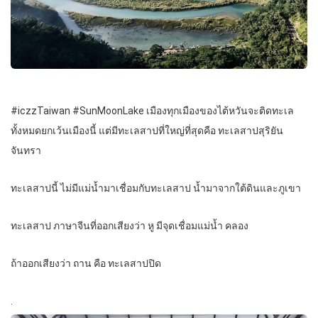
#iczzTaiwan #SunMoonLake เมืองทุกเมืองของไต้หวันจะติดทะเล
ทั้งหมดยกเว้นเมืองนี้ แต่มีทะเลสาปที่ใหญ่ที่สุดคือ ทะเลสาปสุริยัน
จันทรา
ทะเลสาปนี้ ไม่มีแม่น้ำมาเชื่อมกับทะเลสาป น้ำมาจากใต้ดินและภูเขา
ทะเลสาป ภาษาจีนที่ออกเสียงว่า หู มีจุดเชื่อมแม่น้ำ คลอง
ถ้าออกเสียงว่า ถาน คือ ทะเลสาปปิด
.