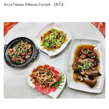
#iczzTaiwan #WenwuTemple …รู้สึกได้…
.