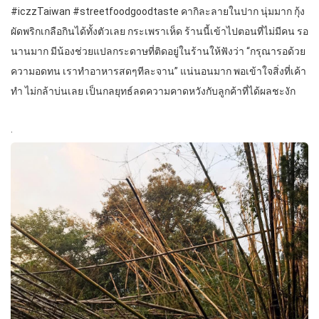
#iczzTaiwan #streetfoodgoodtaste คากิละลายในปาก นุ่มมาก กุ้ง
ผัดพริกเกลือกินได้ทั้งตัวเลย กระเพราเห็ด ร้านนี้เข้าไปตอนที่ไม่มีคน รอ
นานมาก มีน้องช่วยแปลกระดาษที่ติดอยู่ในร้านให้ฟังว่า “กรุณารอด้วย
ความอดทน เราทำอาหารสดๆทีละจาน” แน่นอนมาก พอเข้าใจสิ่งที่เค้า
ทำ ไม่กล้าบ่นเลย เป็นกลยุทธ์ลดความคาดหวังกับลูกค้าที่ได้ผลชะงัก
.