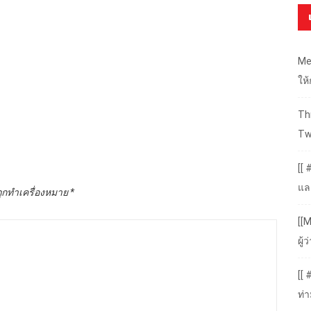
Me
ให
Thr
Tw
[[ 
แล
ถูกทำเครื่องหมาย
*
[[M
ผู
[[
ท่