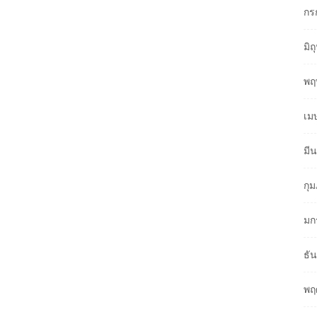
กร
มิ
พฤ
เม
มี
กุ
มก
ธั
พฤ