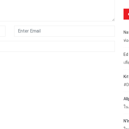
Na
ท่
Ed
เท
Ki
#D
Al
ใน
N'I
ใน