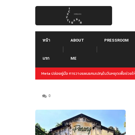
Skip
to
content
หน้า
ABOUT
PRESSROOM
แรก
ME
ญล่วงหน้าสำหรับปลายปีนี้
Threads คืออะไร ใช้ยังไง :: Threads คู่แข่งใหม่ของ T
Instagram
0