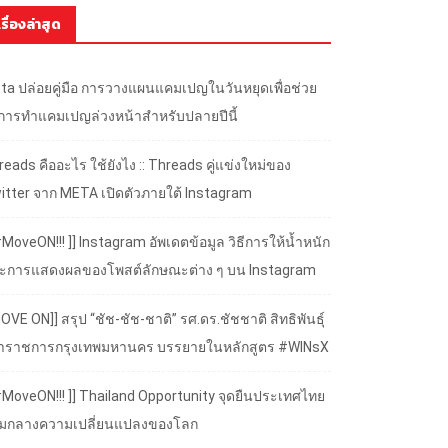
เรื่องล่าสุด
ta ปล่อยคู่มือ การวางแผนแคมเปญในวันหยุดเพื่อช่วย
้การทำแคมเปญล่วงหน้าสำหรับปลายปีนี้
eads คืออะไร ใช้ยังไง :: Threads คู่แข่งใหม่ของ
itter จาก META เปิดตัวภายใต้ Instagram
#MoveON!!! ]] Instagram อัพเดตข้อมูล วิธีการให้น้ำหนัก
ะการแสดงผลของโพสต์ลักษณะต่าง ๆ บน Instagram
OVE ON]] สรุป “ชัช-ชัช-ชาติ” รศ.ดร.ชัชชาติ สิทธิพันธุ์
้ว่าราชการกรุงเทพมหานคร บรรยายในหลักสูตร #WINsX
 #MoveON!!! ]] Thailand Opportunity จุดยืนประเทศไทย
ามกลางความเปลี่ยนแปลงของโลก