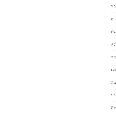
พฤ
ตุ
กั
สิ
พฤ
เม
มี
มก
สิ