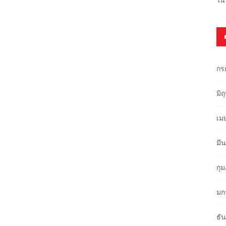
กร
มิ
เม
มี
กุ
มก
ธั