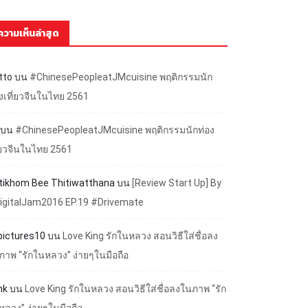
ความเห็นล่าสุด
tto
บน
#ChinesePeopleatJMcuisine พฤติกรรมนัก
องเที่ยวจีนในไทย 2561
บน
#ChinesePeopleatJMcuisine พฤติกรรมนักท่อง
ี่ยวจีนในไทย 2561
ttikhom Bee Thitiwatthana
บน
[Review Start Up] By
igitalJam2016 EP.19 #Drivemate
lpictures10
บน
Love King รักในหลวง สอนวิธีใส่ชื่อลง
ภาพ “รักในหลวง” ง่ายๆในมือถือ
nk
บน
Love King รักในหลวง สอนวิธีใส่ชื่อลงในภาพ “รัก
หลวง” ง่ายๆในมือถือ