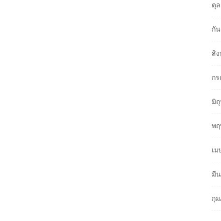
ตุ
กั
สิ
กร
มิ
พฤ
เม
มี
กุ