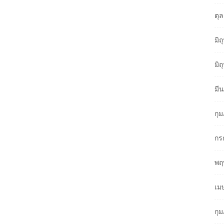
ตุ
มิ
มิ
มี
กุ
กร
พฤ
เม
กุ