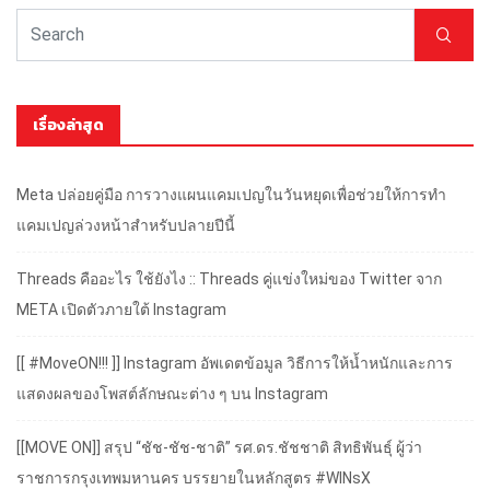
เรื่องล่าสุด
Meta ปล่อยคู่มือ การวางแผนแคมเปญในวันหยุดเพื่อช่วยให้การทำ
แคมเปญล่วงหน้าสำหรับปลายปีนี้
Threads คืออะไร ใช้ยังไง :: Threads คู่แข่งใหม่ของ Twitter จาก
META เปิดตัวภายใต้ Instagram
[[ #MoveON!!! ]] Instagram อัพเดตข้อมูล วิธีการให้น้ำหนักและการ
แสดงผลของโพสต์ลักษณะต่าง ๆ บน Instagram
[[MOVE ON]] สรุป “ชัช-ชัช-ชาติ” รศ.ดร.ชัชชาติ สิทธิพันธุ์ ผู้ว่า
ราชการกรุงเทพมหานคร บรรยายในหลักสูตร #WINsX