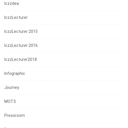
Iczzdea
IczzLecturer
IczzLecturer 2015
IczzLecturer 2016
IczzLecturer2018
Infographic
Journey
MOTS
Pressroom