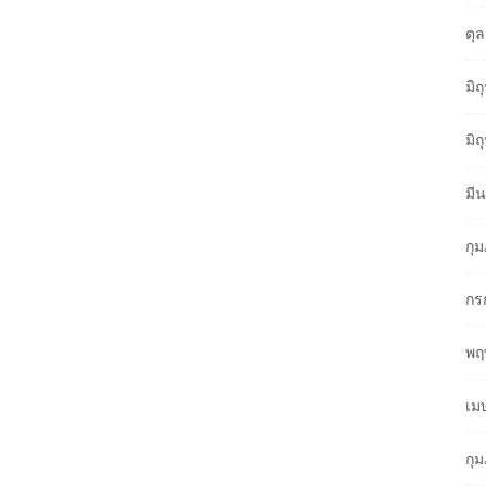
ตุ
มิ
มิ
มี
กุ
กร
พฤ
เม
กุ