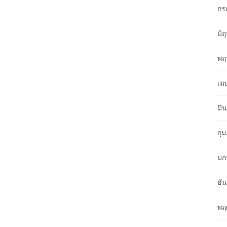
กร
มิ
พฤ
เม
มี
กุ
มก
ธั
พฤ