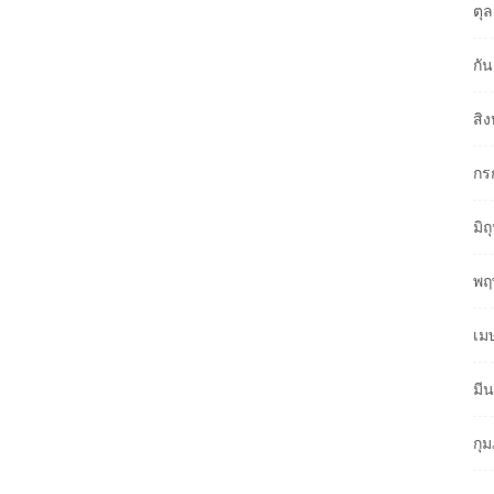
ตุ
กั
สิ
กร
มิ
พฤ
เม
มี
กุ