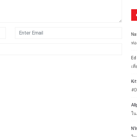
Na
ท่
Ed
เท
Ki
#D
Al
ใน
N'I
ใน