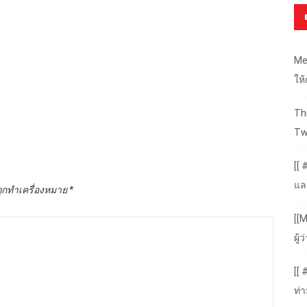
Me
ให
Thr
Tw
[[ 
แล
ถูกทำเครื่องหมาย
*
[[M
ผู
[[
ท่