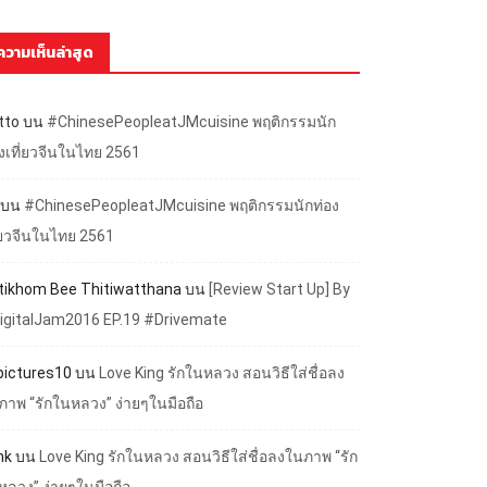
ความเห็นล่าสุด
tto
บน
#ChinesePeopleatJMcuisine พฤติกรรมนัก
องเที่ยวจีนในไทย 2561
บน
#ChinesePeopleatJMcuisine พฤติกรรมนักท่อง
ี่ยวจีนในไทย 2561
ttikhom Bee Thitiwatthana
บน
[Review Start Up] By
igitalJam2016 EP.19 #Drivemate
lpictures10
บน
Love King รักในหลวง สอนวิธีใส่ชื่อลง
ภาพ “รักในหลวง” ง่ายๆในมือถือ
nk
บน
Love King รักในหลวง สอนวิธีใส่ชื่อลงในภาพ “รัก
หลวง” ง่ายๆในมือถือ