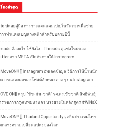
เรื่องล่าสุด
ta ปล่อยคู่มือ การวางแผนแคมเปญในวันหยุดเพื่อช่วย
้การทำแคมเปญล่วงหน้าสำหรับปลายปีนี้
eads คืออะไร ใช้ยังไง :: Threads คู่แข่งใหม่ของ
itter จาก META เปิดตัวภายใต้ Instagram
#MoveON!!! ]] Instagram อัพเดตข้อมูล วิธีการให้น้ำหนัก
ะการแสดงผลของโพสต์ลักษณะต่าง ๆ บน Instagram
OVE ON]] สรุป “ชัช-ชัช-ชาติ” รศ.ดร.ชัชชาติ สิทธิพันธุ์
้ว่าราชการกรุงเทพมหานคร บรรยายในหลักสูตร #WINsX
 #MoveON!!! ]] Thailand Opportunity จุดยืนประเทศไทย
ามกลางความเปลี่ยนแปลงของโลก