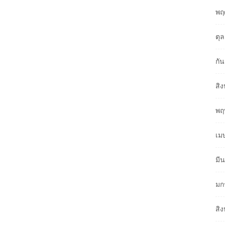
พฤ
ตุ
กั
สิ
พฤ
เม
มี
มก
สิ