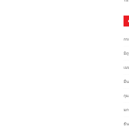
กร
มิ
เม
มี
กุ
มก
ธั