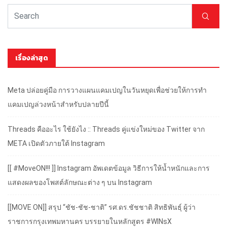
เรื่องล่าสุด
Meta ปล่อยคู่มือ การวางแผนแคมเปญในวันหยุดเพื่อช่วยให้การทำ
แคมเปญล่วงหน้าสำหรับปลายปีนี้
Threads คืออะไร ใช้ยังไง :: Threads คู่แข่งใหม่ของ Twitter จาก
META เปิดตัวภายใต้ Instagram
[[ #MoveON!!! ]] Instagram อัพเดตข้อมูล วิธีการให้น้ำหนักและการ
แสดงผลของโพสต์ลักษณะต่าง ๆ บน Instagram
[[MOVE ON]] สรุป “ชัช-ชัช-ชาติ” รศ.ดร.ชัชชาติ สิทธิพันธุ์ ผู้ว่า
ราชการกรุงเทพมหานคร บรรยายในหลักสูตร #WINsX