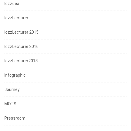
Iczzdea
IczzLecturer
IczzLecturer 2015
IczzLecturer 2016
IczzLecturer2018
Infographic
Journey
MOTS
Pressroom