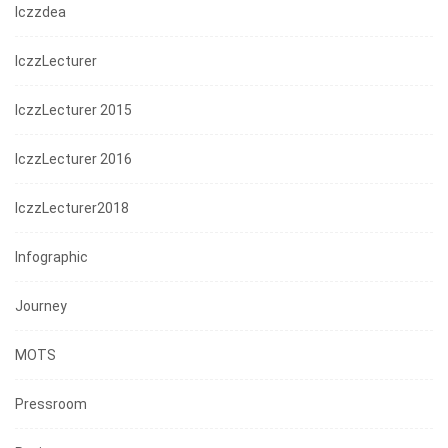
Iczzdea
IczzLecturer
IczzLecturer 2015
IczzLecturer 2016
IczzLecturer2018
Infographic
Journey
MOTS
Pressroom