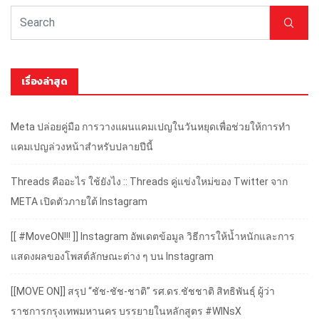
เรื่องล่าสุด
Meta ปล่อยคู่มือ การวางแผนแคมเปญในวันหยุดเพื่อช่วยให้การทำ
แคมเปญล่วงหน้าสำหรับปลายปีนี้
Threads คืออะไร ใช้ยังไง :: Threads คู่แข่งใหม่ของ Twitter จาก
META เปิดตัวภายใต้ Instagram
[[ #MoveON!!! ]] Instagram อัพเดตข้อมูล วิธีการให้น้ำหนักและการ
แสดงผลของโพสต์ลักษณะต่าง ๆ บน Instagram
[[MOVE ON]] สรุป “ชัช-ชัช-ชาติ” รศ.ดร.ชัชชาติ สิทธิพันธุ์ ผู้ว่า
ราชการกรุงเทพมหานคร บรรยายในหลักสูตร #WINsX