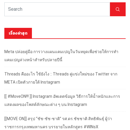
เรื่องล่าสุด
Meta ปล่อยคู่มือ การวางแผนแคมเปญในวันหยุดเพื่อช่วยให้การทำ
แคมเปญล่วงหน้าสำหรับปลายปีนี้
Threads คืออะไร ใช้ยังไง :: Threads คู่แข่งใหม่ของ Twitter จาก
META เปิดตัวภายใต้ Instagram
[[ #MoveON!!! ]] Instagram อัพเดตข้อมูล วิธีการให้น้ำหนักและการ
แสดงผลของโพสต์ลักษณะต่าง ๆ บน Instagram
[[MOVE ON]] สรุป “ชัช-ชัช-ชาติ” รศ.ดร.ชัชชาติ สิทธิพันธุ์ ผู้ว่า
ราชการกรุงเทพมหานคร บรรยายในหลักสูตร #WINsX