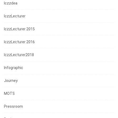
Iczzdea
IczzLecturer
IczzLecturer 2015
IczzLecturer 2016
IczzLecturer2018
Infographic
Journey
MOTS
Pressroom