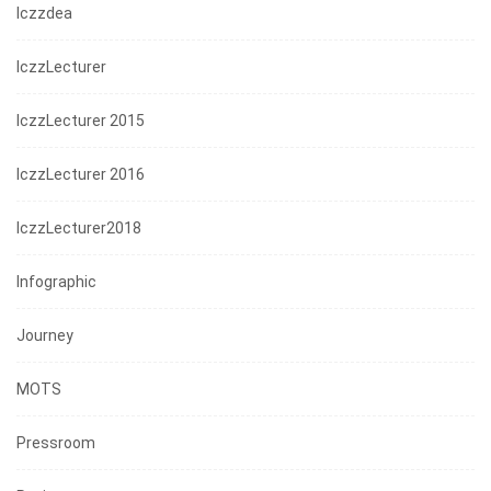
Iczzdea
IczzLecturer
IczzLecturer 2015
IczzLecturer 2016
IczzLecturer2018
Infographic
Journey
MOTS
Pressroom