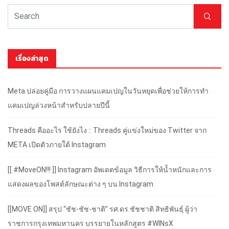
เรื่องล่าสุด
Meta ปล่อยคู่มือ การวางแผนแคมเปญในวันหยุดเพื่อช่วยให้การทำ
แคมเปญล่วงหน้าสำหรับปลายปีนี้
Threads คืออะไร ใช้ยังไง :: Threads คู่แข่งใหม่ของ Twitter จาก
META เปิดตัวภายใต้ Instagram
[[ #MoveON!!! ]] Instagram อัพเดตข้อมูล วิธีการให้น้ำหนักและการ
แสดงผลของโพสต์ลักษณะต่าง ๆ บน Instagram
[[MOVE ON]] สรุป “ชัช-ชัช-ชาติ” รศ.ดร.ชัชชาติ สิทธิพันธุ์ ผู้ว่า
ราชการกรุงเทพมหานคร บรรยายในหลักสูตร #WINsX