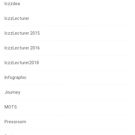
Iczzdea
IczzLecturer
IczzLecturer 2015
IczzLecturer 2016
IczzLecturer2018
Infographic
Journey
MOTS
Pressroom