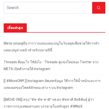
เรื่องล่าสุด
Meta ปล่อยคู่มือ การวางแผนแคมเปญในวันหยุดเพื่อช่วยให้การทำ
แคมเปญล่วงหน้าสำหรับปลายปีนี้
Threads คืออะไร ใช้ยังไง :: Threads คู่แข่งใหม่ของ Twitter จาก
META เปิดตัวภายใต้ Instagram
[[ #MoveON!!! ]] Instagram อัพเดตข้อมูล วิธีการให้น้ำหนักและการ
แสดงผลของโพสต์ลักษณะต่าง ๆ บน Instagram
[[MOVE ON]] สรุป “ชัช-ชัช-ชาติ” รศ.ดร.ชัชชาติ สิทธิพันธุ์ ผู้ว่า
ราชการกรุงเทพมหานคร บรรยายในหลักสูตร #WINsX