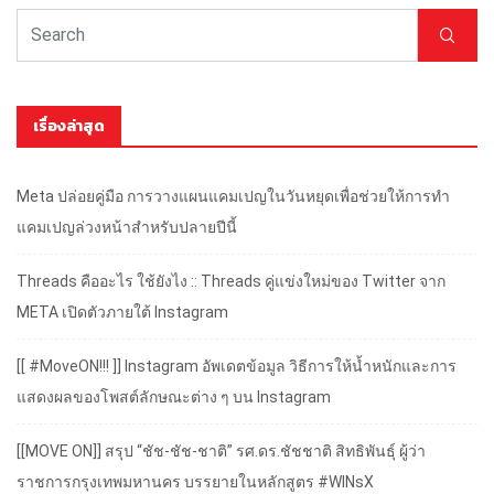
เรื่องล่าสุด
Meta ปล่อยคู่มือ การวางแผนแคมเปญในวันหยุดเพื่อช่วยให้การทำ
แคมเปญล่วงหน้าสำหรับปลายปีนี้
Threads คืออะไร ใช้ยังไง :: Threads คู่แข่งใหม่ของ Twitter จาก
META เปิดตัวภายใต้ Instagram
[[ #MoveON!!! ]] Instagram อัพเดตข้อมูล วิธีการให้น้ำหนักและการ
แสดงผลของโพสต์ลักษณะต่าง ๆ บน Instagram
[[MOVE ON]] สรุป “ชัช-ชัช-ชาติ” รศ.ดร.ชัชชาติ สิทธิพันธุ์ ผู้ว่า
ราชการกรุงเทพมหานคร บรรยายในหลักสูตร #WINsX