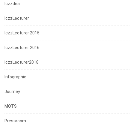
Iczzdea
IczzLecturer
IczzLecturer 2015
IczzLecturer 2016
IczzLecturer2018
Infographic
Journey
MOTS
Pressroom