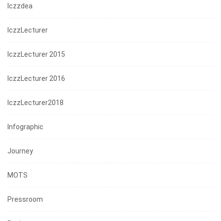
Iczzdea
IczzLecturer
IczzLecturer 2015
IczzLecturer 2016
IczzLecturer2018
Infographic
Journey
MOTS
Pressroom