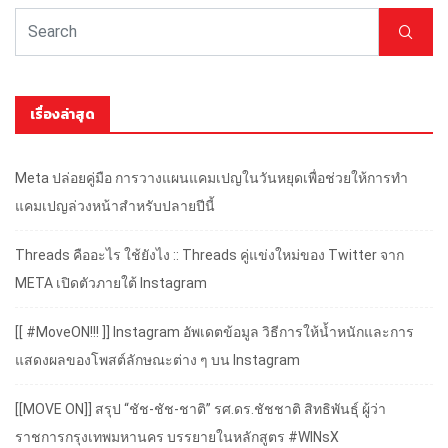
เรื่องล่าสุด
Meta ปล่อยคู่มือ การวางแผนแคมเปญในวันหยุดเพื่อช่วยให้การทำ
แคมเปญล่วงหน้าสำหรับปลายปีนี้
Threads คืออะไร ใช้ยังไง :: Threads คู่แข่งใหม่ของ Twitter จาก
META เปิดตัวภายใต้ Instagram
[[ #MoveON!!! ]] Instagram อัพเดตข้อมูล วิธีการให้น้ำหนักและการ
แสดงผลของโพสต์ลักษณะต่าง ๆ บน Instagram
[[MOVE ON]] สรุป “ชัช-ชัช-ชาติ” รศ.ดร.ชัชชาติ สิทธิพันธุ์ ผู้ว่า
ราชการกรุงเทพมหานคร บรรยายในหลักสูตร #WINsX