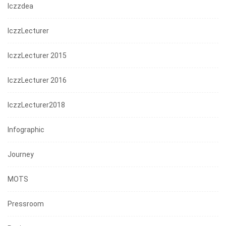
Iczzdea
IczzLecturer
IczzLecturer 2015
IczzLecturer 2016
IczzLecturer2018
Infographic
Journey
MOTS
Pressroom