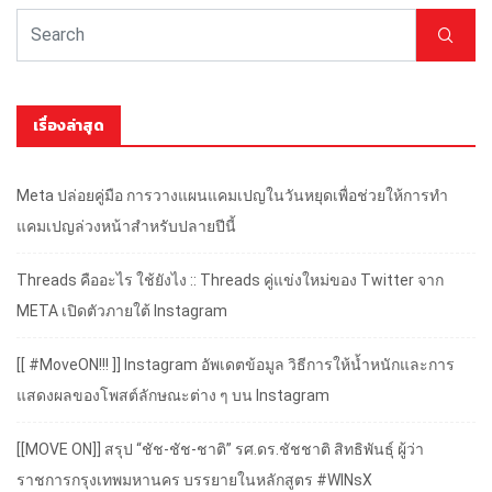
เรื่องล่าสุด
Meta ปล่อยคู่มือ การวางแผนแคมเปญในวันหยุดเพื่อช่วยให้การทำ
แคมเปญล่วงหน้าสำหรับปลายปีนี้
Threads คืออะไร ใช้ยังไง :: Threads คู่แข่งใหม่ของ Twitter จาก
META เปิดตัวภายใต้ Instagram
[[ #MoveON!!! ]] Instagram อัพเดตข้อมูล วิธีการให้น้ำหนักและการ
แสดงผลของโพสต์ลักษณะต่าง ๆ บน Instagram
[[MOVE ON]] สรุป “ชัช-ชัช-ชาติ” รศ.ดร.ชัชชาติ สิทธิพันธุ์ ผู้ว่า
ราชการกรุงเทพมหานคร บรรยายในหลักสูตร #WINsX