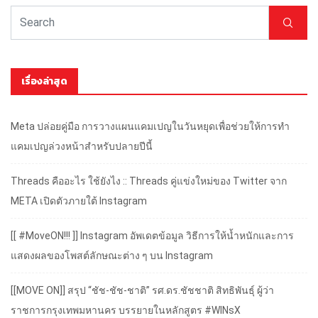
เรื่องล่าสุด
Meta ปล่อยคู่มือ การวางแผนแคมเปญในวันหยุดเพื่อช่วยให้การทำ
แคมเปญล่วงหน้าสำหรับปลายปีนี้
Threads คืออะไร ใช้ยังไง :: Threads คู่แข่งใหม่ของ Twitter จาก
META เปิดตัวภายใต้ Instagram
[[ #MoveON!!! ]] Instagram อัพเดตข้อมูล วิธีการให้น้ำหนักและการ
แสดงผลของโพสต์ลักษณะต่าง ๆ บน Instagram
[[MOVE ON]] สรุป “ชัช-ชัช-ชาติ” รศ.ดร.ชัชชาติ สิทธิพันธุ์ ผู้ว่า
ราชการกรุงเทพมหานคร บรรยายในหลักสูตร #WINsX