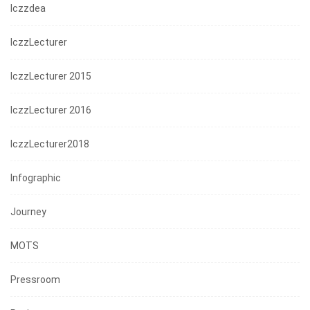
Iczzdea
IczzLecturer
IczzLecturer 2015
IczzLecturer 2016
IczzLecturer2018
Infographic
Journey
MOTS
Pressroom