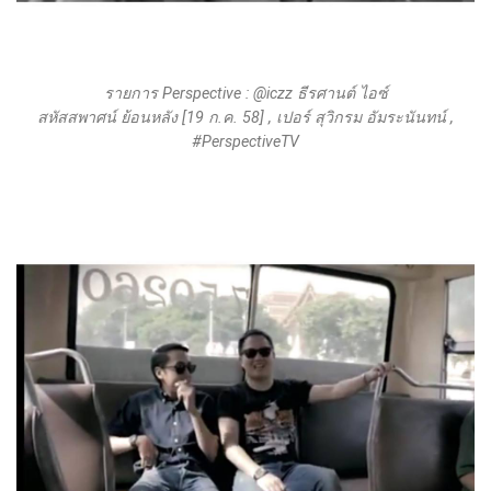
รายการ Perspective : @iczz ธีรศานต์ ไอซ์
สหัสสพาศน์ ย้อนหลัง [19 ก.ค. 58] , เปอร์ สุวิกรม อัมระนันทน์ ,
#PerspectiveTV