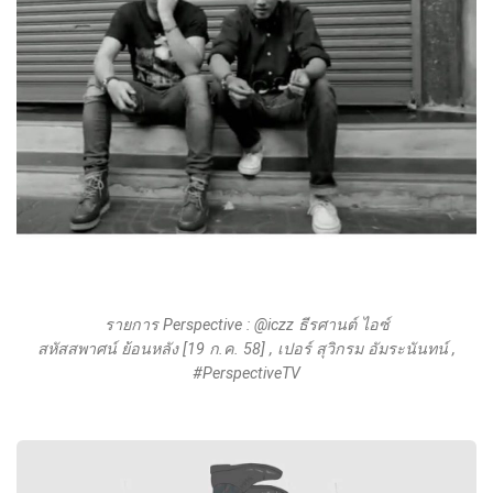
รายการ Perspective : @iczz ธีรศานต์ ไอซ์
สหัสสพาศน์ ย้อนหลัง [19 ก.ค. 58] , เปอร์ สุวิกรม อัมระนันทน์ ,
#PerspectiveTV