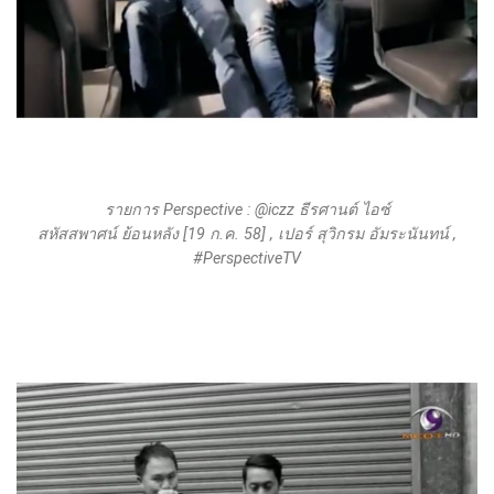
รายการ Perspective : @iczz ธีรศานต์ ไอซ์
สหัสสพาศน์ ย้อนหลัง [19 ก.ค. 58] , เปอร์ สุวิกรม อัมระนันทน์ ,
#PerspectiveTV