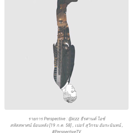
รายการ Perspective : @iczz ธีรศานต์ ไอซ์
สหัสสพาศน์ ย้อนหลัง [19 ก.ค. 58] , เปอร์ สุวิกรม อัมระนันทน์ ,
#PerspectiveTV