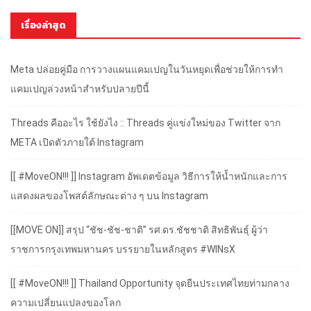
เรื่องล่าสุด
Meta ปล่อยคู่มือ การวางแผนแคมเปญในวันหยุดเพื่อช่วยให้การทำ
แคมเปญล่วงหน้าสำหรับปลายปีนี้
Threads คืออะไร ใช้ยังไง :: Threads คู่แข่งใหม่ของ Twitter จาก
META เปิดตัวภายใต้ Instagram
[[ #MoveON!!! ]] Instagram อัพเดตข้อมูล วิธีการให้น้ำหนักและการ
แสดงผลของโพสต์ลักษณะต่าง ๆ บน Instagram
[[MOVE ON]] สรุป “ชัช-ชัช-ชาติ” รศ.ดร.ชัชชาติ สิทธิพันธุ์ ผู้ว่า
ราชการกรุงเทพมหานคร บรรยายในหลักสูตร #WINsX
[[ #MoveON!!! ]] Thailand Opportunity จุดยืนประเทศไทยท่ามกลาง
ความเปลี่ยนแปลงของโลก