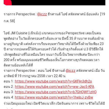
รายการ Perspective :
@
iczz
ธีรศานต์ ไอซ์ สหัสสพาศน์ ย้อนหลัง [19
ก.ค. 58]
ไอซ์ JM Cuisine (เจ๊กเม้ง) แขกคนแรกของ Perspective เคยเป็นคน
พูดติดอ่าง ในวัยเด็กครอบครัวล้มละลาย มีหนี้ 35 ล้านบาท จนต้องย้าย
มาอยู่กับญาติ แต่หลังจากเรียนจบมหาวิทยาลัยได้ปีครึ่งด้­วยวัยเพียง 23
ปี สามารถปลดหนี้ให้กับครอบครัวได้ เริ่มทำธุรกิจตั้งแต่ ป.3 มีวิธีฝึกให้
เลิกพูดติดอ่างที่ไม่เหมือนใค­ร จนมาวันนี้เป็นวิทยากรพิเศษ ปีละกว่า
200 ครั้ง พร้อมมุมมองต่อชีวิตที่มองเห็นโอกาสทางธุร­กิจตลอดเวลา
ติดตามย้อนหลังได้ที่
รายการ Perspective :: ตอน ไอซ์ ธีรศานต์
@
iczz
สหัสสพาศน์ เมื่อ วัน
อาทิตย์ ที่ 19 กรกฎาคม 2558 เวลา 22.40 น.
ตอน 1 :
https://www.youtube.com/watch?v=GKFljn3dh2o
ตอน 2 :
https://www.youtube.com/watch?v=ww-Jqc5-KFA
ตอน 3 :
https://www.youtube.com/watch?v=b7GHQWf1zHQ
ตอน 4 :
https://www.youtube.com/watch?v=1helpJ-zvBw
ร่วมเปิดมุมมองใหม่ เปิดชีวิตแนวลึก เปิดจินตนาการ เพราะชีวิตไม่ได้มี