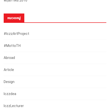
พฤษภาคม 2010
หมวดหมู่
#iczzArtProject
#mottoTH
Abroad
Article
Design
Iczzdea
IczzLecturer