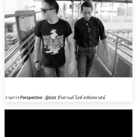
รายการ Perspective : @iczz ธีรศานต์ ไอซ์ สหัสสพาศน์