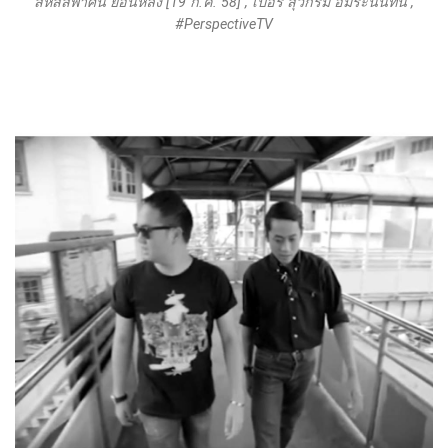
สหัสสพาศน์ ย้อนหลัง [19 ก.ค. 58] , เปอร์ สุวิกรม อัมระนันทน์ ,
#PerspectiveTV