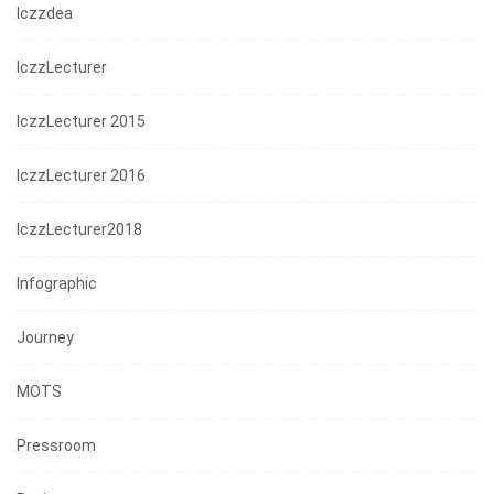
Iczzdea
IczzLecturer
IczzLecturer 2015
IczzLecturer 2016
IczzLecturer2018
Infographic
Journey
MOTS
Pressroom