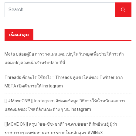
เรื่องล่าสุด
Meta ปล่อยคู่มือ การวางแผนแคมเปญในวันหยุดเพื่อช่วยให้การทำ
แคมเปญล่วงหน้าสำหรับปลายปีนี้
Threads คืออะไร ใช้ยังไง :: Threads คู่แข่งใหม่ของ Twitter จาก
META เปิดตัวภายใต้ Instagram
[[ #MoveON!!! ]] Instagram อัพเดตข้อมูล วิธีการให้น้ำหนักและการ
แสดงผลของโพสต์ลักษณะต่าง ๆ บน Instagram
[[MOVE ON]] สรุป “ชัช-ชัช-ชาติ” รศ.ดร.ชัชชาติ สิทธิพันธุ์ ผู้ว่า
ราชการกรุงเทพมหานคร บรรยายในหลักสูตร #WINsX