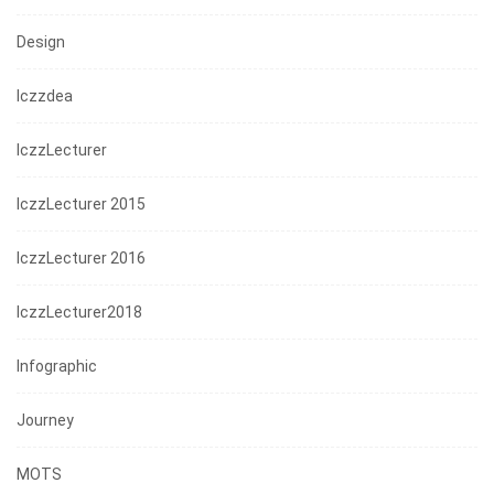
Design
Iczzdea
IczzLecturer
IczzLecturer 2015
IczzLecturer 2016
IczzLecturer2018
Infographic
Journey
MOTS