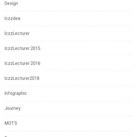
Design
Iczzdea
IczzLecturer
IczzLecturer 2015
IczzLecturer 2016
IczzLecturer2018
Infographic
Journey
MOTS