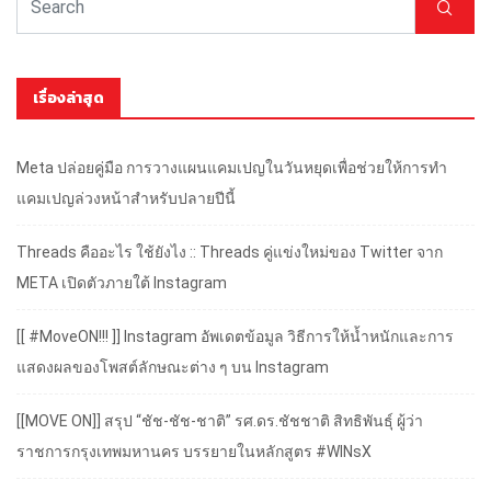
เรื่องล่าสุด
Meta ปล่อยคู่มือ การวางแผนแคมเปญในวันหยุดเพื่อช่วยให้การทำ
แคมเปญล่วงหน้าสำหรับปลายปีนี้
Threads คืออะไร ใช้ยังไง :: Threads คู่แข่งใหม่ของ Twitter จาก
META เปิดตัวภายใต้ Instagram
[[ #MoveON!!! ]] Instagram อัพเดตข้อมูล วิธีการให้น้ำหนักและการ
แสดงผลของโพสต์ลักษณะต่าง ๆ บน Instagram
[[MOVE ON]] สรุป “ชัช-ชัช-ชาติ” รศ.ดร.ชัชชาติ สิทธิพันธุ์ ผู้ว่า
ราชการกรุงเทพมหานคร บรรยายในหลักสูตร #WINsX