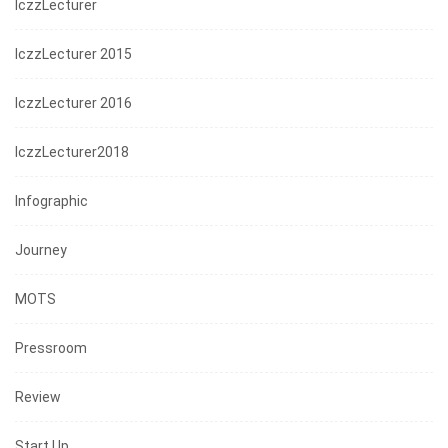
IczzLecturer
IczzLecturer 2015
IczzLecturer 2016
IczzLecturer2018
Infographic
Journey
MOTS
Pressroom
Review
Start Up