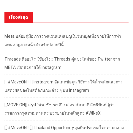
เรื่องล่าสุด
Meta ปล่อยคู่มือ การวางแผนแคมเปญในวันหยุดเพื่อช่วยให้การทำ
แคมเปญล่วงหน้าสำหรับปลายปีนี้
Threads คืออะไร ใช้ยังไง :: Threads คู่แข่งใหม่ของ Twitter จาก
META เปิดตัวภายใต้ Instagram
[[ #MoveON!!! ]] Instagram อัพเดตข้อมูล วิธีการให้น้ำหนักและการ
แสดงผลของโพสต์ลักษณะต่าง ๆ บน Instagram
[[MOVE ON]] สรุป “ชัช-ชัช-ชาติ” รศ.ดร.ชัชชาติ สิทธิพันธุ์ ผู้ว่า
ราชการกรุงเทพมหานคร บรรยายในหลักสูตร #WINsX
[[ #MoveON!!! ]] Thailand Opportunity จุดยืนประเทศไทยท่ามกลาง