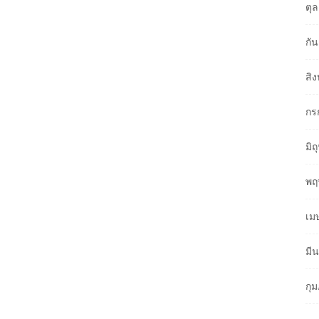
ตุ
กั
สิ
กร
มิ
พฤ
เม
มี
กุ