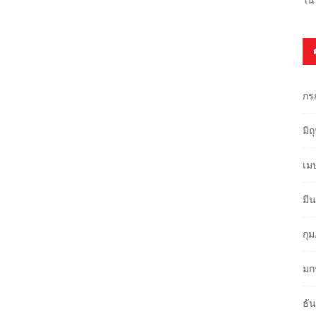
กร
มิ
เม
มี
กุ
มก
ธั