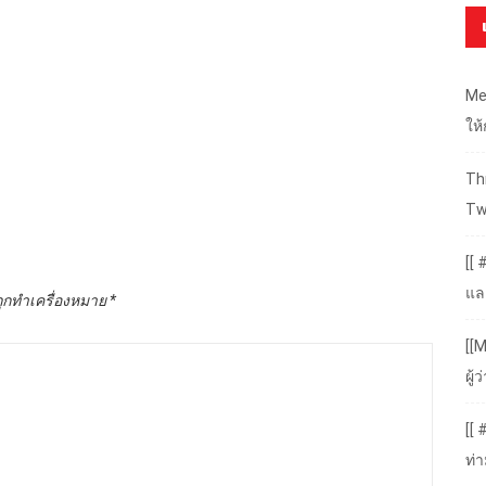
Me
ให
Thr
Tw
[[ 
แล
ถูกทำเครื่องหมาย
*
[[M
ผู
[[
ท่