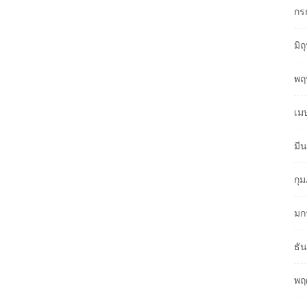
กร
มิ
พฤ
เม
มี
กุ
มก
ธั
พฤ