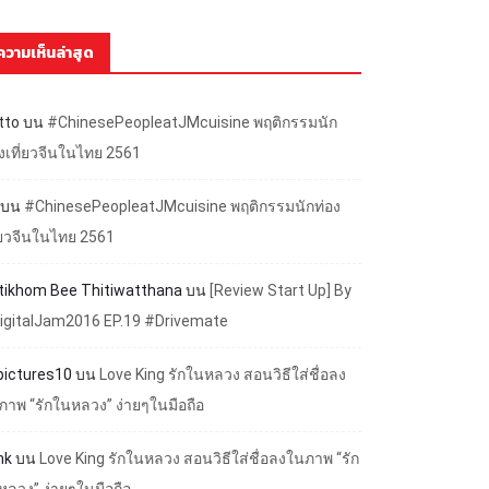
ความเห็นล่าสุด
tto
บน
#ChinesePeopleatJMcuisine พฤติกรรมนัก
องเที่ยวจีนในไทย 2561
บน
#ChinesePeopleatJMcuisine พฤติกรรมนักท่อง
ี่ยวจีนในไทย 2561
ttikhom Bee Thitiwatthana
บน
[Review Start Up] By
igitalJam2016 EP.19 #Drivemate
lpictures10
บน
Love King รักในหลวง สอนวิธีใส่ชื่อลง
ภาพ “รักในหลวง” ง่ายๆในมือถือ
nk
บน
Love King รักในหลวง สอนวิธีใส่ชื่อลงในภาพ “รัก
หลวง” ง่ายๆในมือถือ