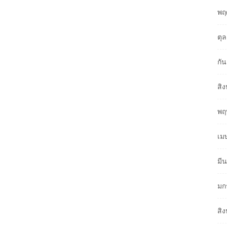
พฤ
ตุ
กั
สิ
พฤ
เม
มี
มก
สิ