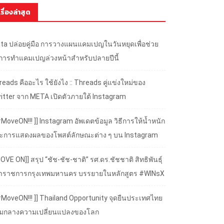
เรื่องล่าสุด
ta ปล่อยคู่มือ การวางแผนแคมเปญในวันหยุดเพื่อช่วย
้การทำแคมเปญล่วงหน้าสำหรับปลายปีนี้
eads คืออะไร ใช้ยังไง :: Threads คู่แข่งใหม่ของ
itter จาก META เปิดตัวภายใต้ Instagram
#MoveON!!! ]] Instagram อัพเดตข้อมูล วิธีการให้น้ำหนัก
ะการแสดงผลของโพสต์ลักษณะต่าง ๆ บน Instagram
OVE ON]] สรุป “ชัช-ชัช-ชาติ” รศ.ดร.ชัชชาติ สิทธิพันธุ์
้ว่าราชการกรุงเทพมหานคร บรรยายในหลักสูตร #WINsX
 #MoveON!!! ]] Thailand Opportunity จุดยืนประเทศไทย
ามกลางความเปลี่ยนแปลงของโลก