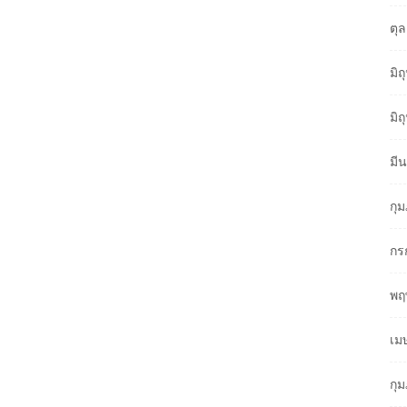
ตุ
มิ
มิ
มี
กุ
กร
พฤ
เม
กุ