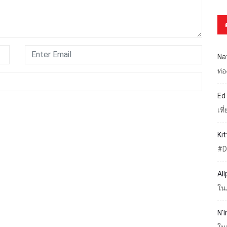
Na
ท่
Ed
เท
Ki
#D
Al
ใน
N'I
ใน