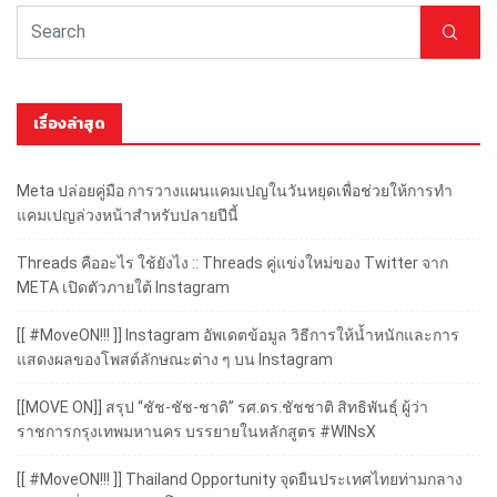
เรื่องล่าสุด
Meta ปล่อยคู่มือ การวางแผนแคมเปญในวันหยุดเพื่อช่วยให้การทำ
แคมเปญล่วงหน้าสำหรับปลายปีนี้
Threads คืออะไร ใช้ยังไง :: Threads คู่แข่งใหม่ของ Twitter จาก
META เปิดตัวภายใต้ Instagram
[[ #MoveON!!! ]] Instagram อัพเดตข้อมูล วิธีการให้น้ำหนักและการ
แสดงผลของโพสต์ลักษณะต่าง ๆ บน Instagram
[[MOVE ON]] สรุป “ชัช-ชัช-ชาติ” รศ.ดร.ชัชชาติ สิทธิพันธุ์ ผู้ว่า
ราชการกรุงเทพมหานคร บรรยายในหลักสูตร #WINsX
[[ #MoveON!!! ]] Thailand Opportunity จุดยืนประเทศไทยท่ามกลาง