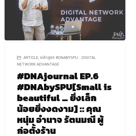
ARTICLE
,
หลักสูตร #DNABYSPU :: DIGITAL
NETWORK ADVANTAGE
#DNAjournal EP.6
#DNAbySPU[Small is
beautiful … ยิ่งเล็ก
น้อยยิ่งงดงาม] :: คุณ
หนุ่ม อำนาจ รัตนมณี ผู้
ก่อตั้งร้าน