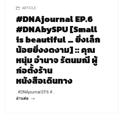
ARTICLE
#DNAjournal EP.6
#DNAbySPU [Small
is beautiful … ยิ่งเล็ก
น้อยยิ่งงดงาม] :: คุณ
หนุ่ม อำนาจ รัตนมณี ผู้
ก่อตั้งร้าน
หนังสือเดินทาง
. #DNAjournal EP.6 #…
อ่านต่อ