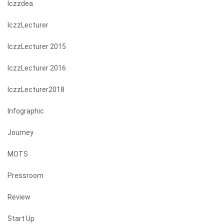
Iczzdea
IczzLecturer
IczzLecturer 2015
IczzLecturer 2016
IczzLecturer2018
Infographic
Journey
MOTS
Pressroom
Review
Start Up