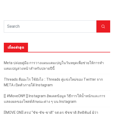
เรื่องล่าสุด
Meta ปล่อยคู่มือ การวางแผนแคมเปญในวันหยุดเพื่อช่วยให้การทำ
แคมเปญล่วงหน้าสำหรับปลายปีนี้
Threads คืออะไร ใช้ยังไง :: Threads คู่แข่งใหม่ของ Twitter จาก
META เปิดตัวภายใต้ Instagram
[[ #MoveON!!! ]] Instagram อัพเดตข้อมูล วิธีการให้น้ำหนักและการ
แสดงผลของโพสต์ลักษณะต่าง ๆ บน Instagram
[[MOVE ON]] สรุป “ชัช-ชัช-ชาติ” รศ.ดร.ชัชชาติ สิทธิพันธุ์ ผู้ว่า